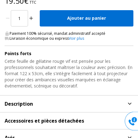
19.50€
TTC
Ajouter au panier
Paiement 100% sécurisé, mandat administratif accepté
Livraison économique ou express
Voir plus
Points forts
Cette feuille de gélatine rouge vif est pensée pour les
professionnels souhaitant maîtriser la couleur avec précision. En
format 122 x 53cm, elle s'intègre facilement à tout projecteur
pour créer des ambiances visuelles marquées en éclairage
événementiel, scénique ou décoratif.
Description
Description
de Gélatine Projecteurs, GELA FEUILLE ROUGE
Accessoires et pièces détachées
FONCÉ Lee Filters
Accessoires et pièces détachées
pour Gélatine
Filtre de Couleurs pour Projecteurs de Scènes et
Avis