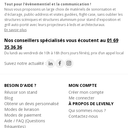
- Éclairage de cyclorama pour créer des fonds rouges intenses
Tout pour l'évènementiel et la communication !
et des ambiances visuelles percutantes sur scène ou en plateau.
Nous vous proposons un large choix de matériels de sonorisation et
- Utilisation sur projecteurs Fresnel en studio photo pour
d'éclairage, public-address et visites guidées, flight-case, sans oublier les
structures scéniques et structures aluminium pour stand d'exposition et
travailler les contre-jours, silhouettes et fonds colorés.
grill auto-porté avec leurs projecteurs à leds et architecturaux.
- Mise en valeur de vitrines retail avec des jeux de lumière pour
En savoir plus
soirée attirant le regard et renforçant l’impact des produits
Nos conseillers spécialisés vous écoutent au
01 69
exposés.
35 36 36
- Intégration dans des jeux de lumière discothèque pour
du lundi au vendredi de 10h à 18h (hors jours fériés), prix d’un appel local
dynamiser une scénographie et accentuer l’énergie lumineuse
d’un espace.
Suivez notre actualité :
Intégrez une couleur forte et maîtrisée à vos installations
lumineuses !
BESOIN D'AIDE ?
MON COMPTE
Réussir son stand
Créer mon compte
Caractéristiques techniques
:
Blog
Me connecter
- Couleur : rouge foncé
Obtenir un devis personnalisé
À PROPOS DE LEVENLY
- Format : Feuille.
Modes de livraison
Qui sommes-nous ?
- Dimensions : 1.22 x 0.76 mètre
Modes de paiement
Contactez-nous
- Longueur : 122cm.
Aide / FAQ (Questions
- Largeur : 53cm.
fréquentes)