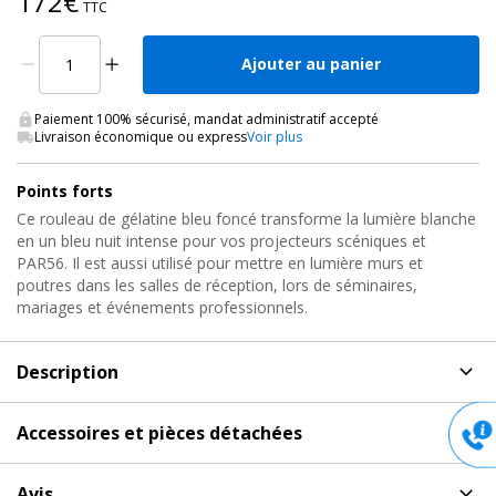
172€
TTC
Ajouter au panier
Paiement 100% sécurisé, mandat administratif accepté
Livraison économique ou express
Voir plus
Points forts
Ce rouleau de gélatine bleu foncé transforme la lumière blanche
en un bleu nuit intense pour vos projecteurs scéniques et
PAR56. Il est aussi utilisé pour mettre en lumière murs et
poutres dans les salles de réception, lors de séminaires,
mariages et événements professionnels.
Description
Description
de Gélatine Projecteurs, GELA ROULEAU BLEU
Accessoires et pièces détachées
FONCÉ Lee Filters
Accessoires et pièces détachées
pour Gélatine
Filtre de Couleurs pour Projecteurs de Scènes et
Avis