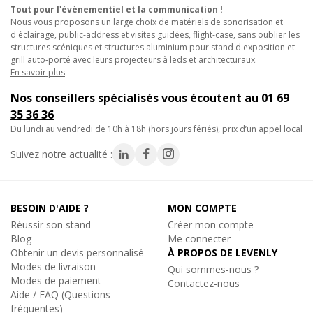
un excellent contrôle de la lumière en éclairage latéral ou en
Tout pour l'évènementiel et la communication !
contre-jour, tout en conservant une transmission stable et un
Nous vous proposons un large choix de matériels de sonorisation et
rendu colorimétrique précis pour les usages professionnels.
d'éclairage, public-address et visites guidées, flight-case, sans oublier les
structures scéniques et structures aluminium pour stand d'exposition et
grill auto-porté avec leurs projecteurs à leds et architecturaux.
- Création de contre-jours intenses sur scène ou lors de
En savoir plus
concerts.
Nos conseillers spécialisés vous écoutent au
01 69
- Utilisation sur projecteurs Fresnel pour
structurer l’éclairage
35 36 36
en théâtre
ou en studio.
du lundi au vendredi de 10h à 18h (hors jours fériés), prix d’un appel local
- Mise en valeur de vitrines, de showroom ou de produits par
une lumière bleue profonde.
Suivez notre actualité :
- Intégration à des dispositifs d’éclairage événementiel ou
d’architecture nécessitant un contraste marqué.
BESOIN D'AIDE ?
MON COMPTE
Ajoutez ce filtre à vos équipements pour renforcer les
Réussir son stand
Créer mon compte
contrastes lumineux et donner du caractère à vos mises en
Blog
Me connecter
scène professionnelles.
Obtenir un devis personnalisé
À PROPOS DE LEVENLY
Modes de livraison
Qui sommes-nous ?
Caractéristiques techniques
:
Modes de paiement
Contactez-nous
- Dimensions du rouleau : 1.22 x 7.62 mètres
Aide / FAQ (Questions
- Couleur : bleu foncé / bleu nuit
fréquentes)