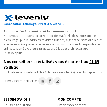
- Temps de suspension des particules très long
- Capacité de réservoir de 2,5 Litres
- Jusqu'à 45 heures de fonctionnement en continu
- Système de purge automatique APS pour prévenir toute
obstruction
Sonorisation, Eclairage, Structure, Scène ...
- Contrôlable en DMX (option)
Tout pour l'évènementiel et la communication !
- Télécommande et câble de 8 mètres inclus
Nous vous proposons un large choix de matériels de sonorisation et
d'éclairage, public-address et visites guidées, flight-case, sans oublier les
- Fonctionne avec les bouteilles CO2 industrielles 10/35 kg (non
structures scéniques et structures aluminium pour stand d'exposition et
fournies)
grill auto-porté avec leurs projecteurs à leds et architecturaux.
En savoir plus
Nos conseillers spécialisés vous écoutent au
01 69
Caractéristiques Techniques
35 36 36
- Conso liquide par heure : 55ml à 1,38 bar
du lundi au vendredi de 10h à 18h (hors jours fériés), prix d’un appel local
- Conso CO2 par heure : 0,18 kg à 1,38 bar
- Capacité du réservoir : 2,5L
Suivez notre actualité :
- Système de purge automatique (APS) : En standard
- Couleur du brouillard : Blanc pur
- Taille de la particule : 0,5 - 0,7 microns
BESOIN D'AIDE ?
MON COMPTE
- Durée de fonctionnement max : 45h à 1,38 bar
Réussir son stand
Créer mon compte
- Temps de chauffe (max) : 8 minutes