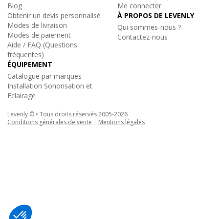
Blog
Me connecter
- Type de fluide : Fluide Neutre MDG (uniquement)
Obtenir un devis personnalisé
À PROPOS DE LEVENLY
- Alimentation : 115 / 230V 50/60 Hz
Modes de livraison
Qui sommes-nous ?
- Consommation électrique : 715W
Modes de paiement
Contactez-nous
- Emission sonore : 45,4 dB (A) à 1m
Aide / FAQ (Questions
fréquentes)
- Dimensions (L x l x H) : 685 x 180 x 300 mm
ÉQUIPEMENT
- Poids (Kg) : 23
Catalogue par marques
- Poids total (avec flight-case) (Kg) : 34
Installation Sonorisation et
- Certifications : CE
Eclairage
Levenly © • Tous droits réservés 2005-2026
Conditions générales de vente
Mentions légales
Mdg
|
ATMOSPHERE APS 715W
Générateur de brume extrêmement
silencieux
5 404€
TTC
au lieu de
5 688€
Ajouter au panier