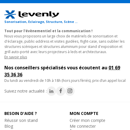
En stock, livré sous 24/48h
événementielles, elle met en valeur vos projecteurs LED et vos
Réf. 07724
scénographies avec efficacité.
Ajouter au panier
Sonorisation, Eclairage, Structure, Scène ...
Exemples d’utilisation :
Tout pour l'évènementiel et la communication !
Nous vous proposons un large choix de matériels de sonorisation et
Accentuer les effets visuels lors d’une soirée en discothèque.
d'éclairage, public-address et visites guidées, flight-case, sans oublier les
structures scéniques et structures aluminium pour stand d'exposition et
grill auto-porté avec leurs projecteurs à leds et architecturaux.
Mettre en valeur les
jeux de lumière pour soirée
privée ou
En savoir plus
associative.
Nos conseillers spécialisés vous écoutent au
01 69
35 36 36
Créer une ambiance immersive pour un concert ou un
du lundi au vendredi de 10h à 18h (hors jours fériés), prix d’un appel local
spectacle.
Suivez notre actualité :
Donner une atmosphère unique à un mariage ou une
réception.
BESOIN D'AIDE ?
MON COMPTE
Silencieuse, performante et simple à contrôler, cette
machine
Réussir son stand
Créer mon compte
à brouillard + jeux de lumière professionnels
garantit un
Blog
Me connecter
rendu visuel saisissant pour toutes vos prestations.