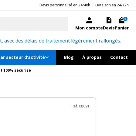
|
20ans d'expérience aux côtés des professionnels et acteurs publics.
Devis personnalisé
en 24/48h
Livraison en 24/72h
384€
TTC
Ajouter au panier
le en quelques jours
0
Mon compte
Devis
Panier
Réf. 08691
, avec des délais de traitement légèrement rallongés.
ar secteur d’activité
Blog
À propos
Contact
t 100% sécurisé
Réf. 08691