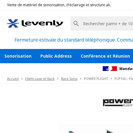
Vente de matériel de sonorisation, d'éclairage et structure alu pour l'évèn
Power Flight
|
FCP16U, Flight-case bois
Rack betonex 16u pour rack 19''
Description
Avis
Documents
Produits co
Fermeture estivale du standard téléphonique. Command
Sonorisation
Public Address
Conférence et Réunion
Mandat
Accueil
Flight-case et Rack
Rack Sono
POWER FLIGHT
FCP16U , Fl