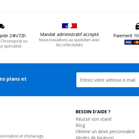
Mandat administratif accepté
apide 24h/72h
Paiement 10
Nous travaillons au quotidien avec
, Chronopost ou
les collectivités
ur spécialisé
ns plans et
BESOIN D'AIDE ?
Réussir son stand
Blog
Obtenir un devis personnalisé
orisation et d'éclairage,
Modes de livraison