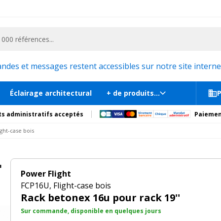
ementiel et la communication, stand exposition, scène, podium et estrade, etc. 
Sur commande, disponib
mplémentaires
es et messages restent accessibles sur notre site internet
Éclairage architectural
+ de produits...
P
s administratifs acceptés
Paiemen
ight-case bois
Power Flight
FCP16U, Flight-case bois
Rack betonex 16u pour rack 19''
Sur commande, disponible en quelques jours