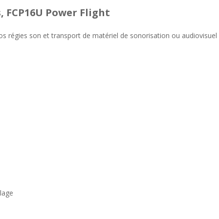
s, FCP16U Power Flight
r vos régies son et transport de matériel de sonorisation ou audiovisue
ilage