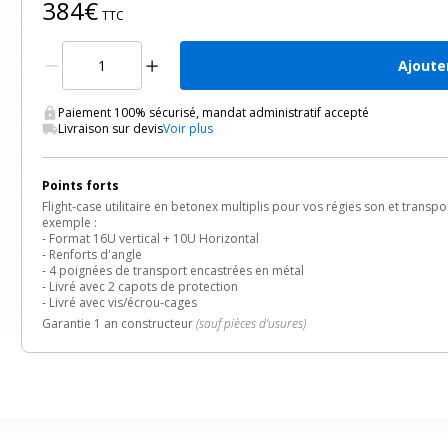
384€
TTC
Ajoute
Paiement 100% sécurisé, mandat administratif accepté
Livraison sur devis
Voir plus
Points forts
Flight-case utilitaire en betonex multiplis pour vos régies son et transp
exemple :
- Format 16U vertical + 10U Horizontal
- Renforts d'angle
- 4 poignées de transport encastrées en métal
- Livré avec 2 capots de protection
- Livré avec vis/écrou-cages
Garantie 1 an constructeur
(sauf pièces d'usures)