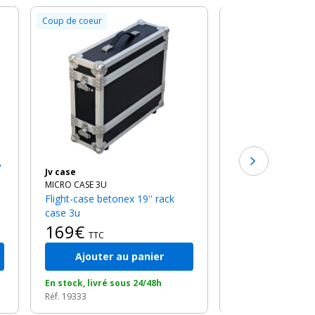
Coup de coeur
-15%
Dap Audio
D7373B
Flight-case rackable au format
19'' / 6u
210€
au l
TTC
Jv case
MICRO CASE 3U
Flight-case betonex 19'' rack
case 3u
169€
TTC
Ajouter au panier
Ajouter a
En stock, livré sous 24/48h
En stock, livré so
Réf. 19333
Réf. 11779