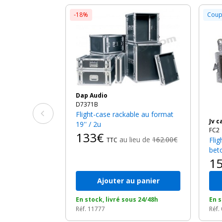
-18%
Coup
Dap Audio
D7371B
Flight-case rackable au format
Jv 
19'' / 2u
FC2
133€
au lieu de
162.00€
Flight case rack pro 2u en
TTC
bet
1
Ajouter au panier
En stock, livré sous 24/48h
En s
Réf. 11777
Réf.