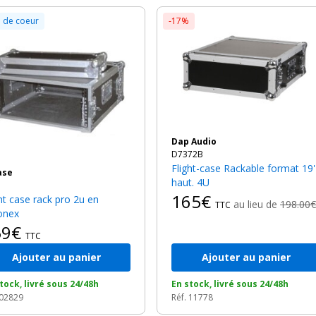
 de coeur
-17%
Dap Audio
D7372B
Flight-case Rackable format 19''
case
haut. 4U
165€
au lieu de
198.00€
TTC
onex
59€
TTC
Ajouter au panier
Ajouter au panier
tock, livré sous 24/48h
En stock, livré sous 24/48h
 02829
Réf. 11778