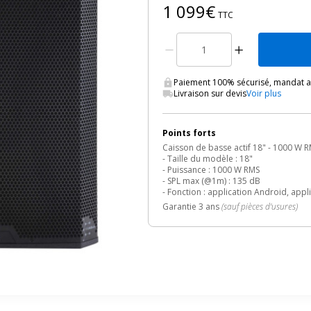
1 099€
TTC
Paiement 100% sécurisé, mandat ad
Livraison sur devis
Voir plus
Points forts
Caisson de basse actif 18" - 1000 W 
- Taille du modèle : 18"
- Puissance : 1000 W RMS
- SPL max (@1m) : 135 dB
- Fonction : application Android, app
Garantie 3 ans
(sauf pièces d'usures)