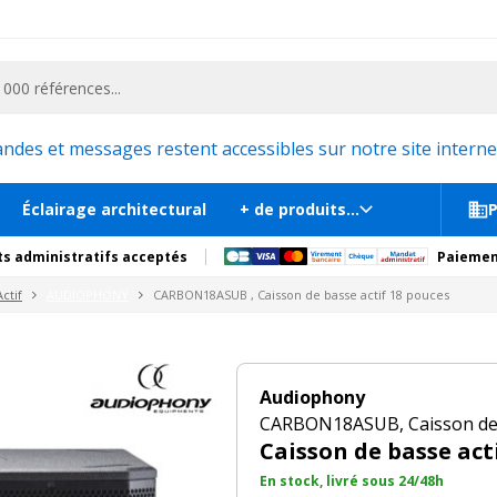
ementiel et la communication, stand exposition, scène, podium et estrade, etc. 
actif 18 pouces
En st
tions
Produits complémentaires
es et messages restent accessibles sur notre site internet
Éclairage architectural
+ de produits...
P
s administratifs acceptés
Paiemen
ctif
AUDIOPHONY
CARBON18ASUB , Caisson de basse actif 18 pouces
Audiophony
CARBON18ASUB, Caisson de 
Caisson de basse act
En stock, livré sous 24/48h