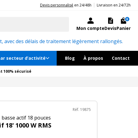
|
20ans d'expérience aux côtés des professionnels et acteurs publics.
Devis personnalisé
en 24/48h
Livraison en 24/72h
1 099€
TTC
Ajouter au panier
ock, livré sous 24/48h
0
Mon compte
Devis
Panier
Réf. 19875
, avec des délais de traitement légèrement rallongés.
ar secteur d’activité
Blog
À propos
Contact
t 100% sécurisé
Réf. 19875
basse actif 18 pouces
if 18' 1000 W RMS