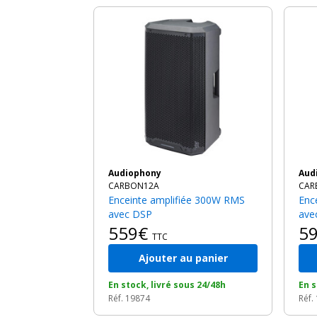
Audiophony
Au
CARBON12A
CAR
Enceinte amplifiée 300W RMS
Enceinte active 1500W RMS
avec DSP
ave
559€
5
TTC
Ajouter au panier
En stock, livré sous 24/48h
En s
Réf. 19874
Réf.