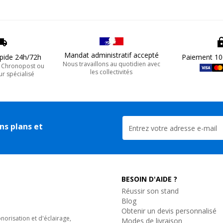
Mandat administratif accepté
apide 24h/72h
Paiement 10
Nous travaillons au quotidien avec
, Chronopost ou
les collectivités
ur spécialisé
ns plans et
BESOIN D'AIDE ?
Réussir son stand
Blog
Obtenir un devis personnalisé
orisation et d'éclairage,
Modes de livraison