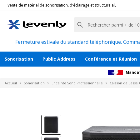
Vente de matériel de sonorisation, d'éclairage et structure alu pour l'évèn
Audiophony
|
CARBON18ASUB, Caisson de basse 
Caisson de basse actif 18' 1000 W RMS
Description
Avis
Documents
Recommanda
Fermeture estivale du standard téléphonique. Command
Sonorisation
Public Address
Conférence et Réunion
Mandat
Accueil
Sonorisation
Enceinte Sono Professionnelle
Caisson de Basse A