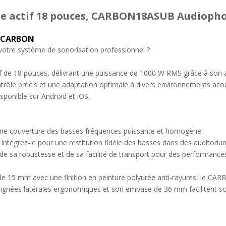
se actif 18 pouces, CARBON18ASUB Audioph
e CARBON
otre système de sonorisation professionnel ?
de 18 pouces, délivrant une puissance de 1000 W RMS grâce à son am
contrôle précis et une adaptation optimale à divers environnements aco
sponible sur Android et iOS.
 une couverture des basses fréquences puissante et homogène.
 : intégrez-le pour une restitution fidèle des basses dans des auditoriu
z de sa robustesse et de sa facilité de transport pour des performanc
 de 15 mm avec une finition en peinture polyurée anti-rayures, le CA
poignées latérales ergonomiques et son embase de 36 mm facilitent so