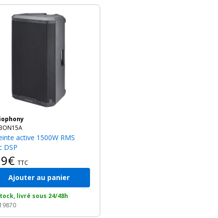
diophony
BON15A
c DSP
99€
TTC
Ajouter au panier
tock, livré sous 24/48h
 19870