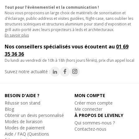
• Compatible avec l'ensemble de la gamme Versatile Contest
Tout pour l'évènementiel et la communication !
Nous vous proposons un large choix de matériels de sonorisation et
Architectural Lighting.
d'éclairage, public-address et visites guidées, flight-case, sans oublier les
structures scéniques et structures aluminium pour stand d'exposition et
Avantages :
grill auto-porté avec leurs projecteurs à leds et architecturaux.
En savoir plus
• Portée de 10m permettant de couvrir des façades et espaces
Nos conseillers spécialisés vous écoutent au
01 69
de grande ampleur.
35 36 36
• Technologie hybride réduisant le volume de câbles
du lundi au vendredi de 10h à 18h (hors jours fériés), prix d’un appel local
nécessaires.
• Robustesse renforcée pour les installations permanentes en
Suivez notre actualité :
milieu exposé.
Applications :
BESOIN D'AIDE ?
MON COMPTE
Réussir son stand
Créer mon compte
• Chaînage de projecteurs sur de longues façades de bâtiments.
Blog
Me connecter
• Eclairage architectural de grands monuments et sites
Obtenir un devis personnalisé
À PROPOS DE LEVENLY
Modes de livraison
patrimoniaux.
Qui sommes-nous ?
Modes de paiement
Contactez-nous
• Installations permanentes pour collectivités, musées et parcs.
Aide / FAQ (Questions
• Projets d'éclairage extérieur à grande échelle.