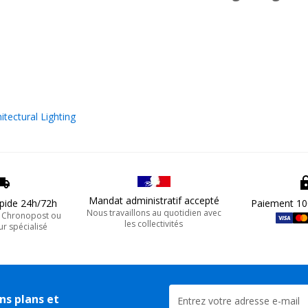
itectural Lighting
Mandat administratif accepté
apide 24h/72h
Paiement 10
Nous travaillons au quotidien avec
, Chronopost ou
les collectivités
ur spécialisé
ns plans et