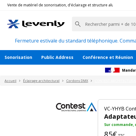
Vente de matériel de sonorisation, d'éclairage et structure alu pour l'évèn
Contest Architectural Lighting
|
VC-YHYB, Co
Adaptateur Y hybride IP67 1 vers 2 sortie
Description
Avis
Recommandations
Fermeture estivale du standard téléphonique. Command
Sonorisation
Public Address
Conférence et Réunion
Mandat
Accueil
Éclairage architectural
Cordons DMX
CONTEST ARCHITECTURA
VC-YHYB Conte
Adaptateur
Sur commande, d
85€
TTC