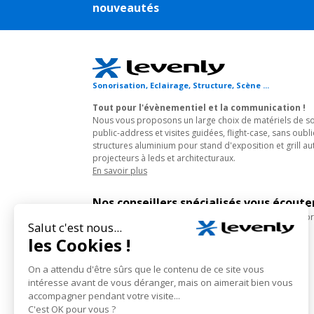
nouveautés
Sonorisation, Eclairage, Structure, Scène ...
Tout pour l'évènementiel et la communication !
Nous vous proposons un large choix de matériels de son
public-address et visites guidées, flight-case, sans oubli
structures aluminium pour stand d'exposition et grill au
projecteurs à leds et architecturaux.
En savoir plus
Nos conseillers spécialisés vous écout
du lundi au vendredi de 10h à 18h (hors jours fériés), pr
Suivez notre actualité :
Levenly © • Tous droits réservés 2005-2026