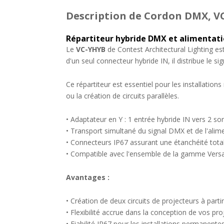
Description
de Cordon DMX, VC
Répartiteur hybride DMX et alimentation
Le
VC-YHYB
de Contest Architectural Lighting e
d'un seul connecteur hybride IN, il distribue le si
Ce répartiteur est essentiel pour les installatio
ou la création de circuits parallèles.
• Adaptateur en Y : 1 entrée hybride IN vers 2 so
• Transport simultané du signal DMX et de l'alim
• Connecteurs IP67 assurant une étanchéité total
• Compatible avec l'ensemble de la gamme Versati
Avantages :
• Création de deux circuits de projecteurs à partir
• Flexibilité accrue dans la conception de vos proj
• Fiabilité IP67 pour les installations permanente