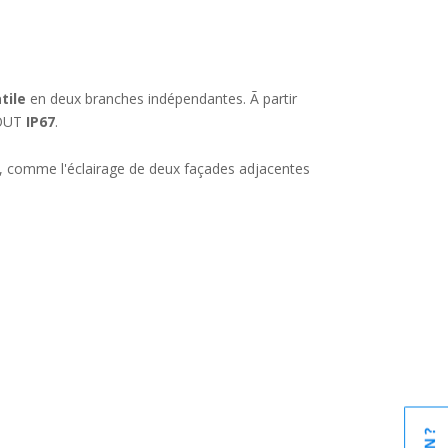
tile
en deux branches indépendantes. Ã partir
 OUT
IP67
.
int, comme l'éclairage de deux façades adjacentes