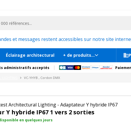
ementiel et la communication, stand exposition, scène, podium et estrade, etc. 
rdon DMX
s
Sur commande, disponib
es et messages restent accessibles sur notre site internet
Éclairage architectural
+ de produits...
P
s administratifs acceptés
Paiemen
L LIGHTING
VC-YHYB , Cordon DMX
st Architectural Lighting - Adaptateur Y hybride IP67
 Y hybride IP67 1 vers 2 sorties
isponible en quelques jours