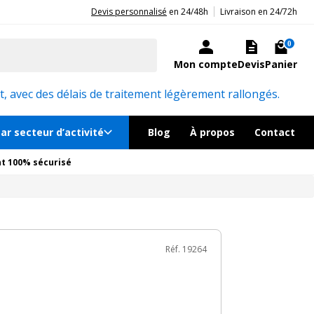
|
20ans d'expérience aux côtés des professionnels et acteurs publics.
Devis personnalisé
en 24/48h
Livraison en 24/72h
85€
TTC
Ajouter au panier
le en quelques jours
0
Mon compte
Devis
Panier
Réf. 19264
, avec des délais de traitement légèrement rallongés.
ar secteur d’activité
Blog
À propos
Contact
t 100% sécurisé
Réf. 19264