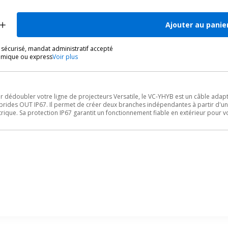
Ajouter au panie
sécurisé, mandat administratif accepté
omique ou express
Voir plus
 dédoubler votre ligne de projecteurs Versatile, le VC-YHYB est un câble adap
brides OUT IP67. Il permet de créer deux branches indépendantes à partir d'un 
trique. Sa protection IP67 garantit un fonctionnement fiable en extérieur pour vo