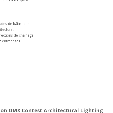
ades de bâtiments.
itectural.
irections de chaînage.
t entreprises.
don DMX Contest Architectural Lighting