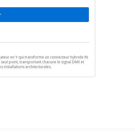
r
tateur en Y qui transforme un connecteur hybride IN
seul point, transportant chacune le signal DMX et
s installations architecturales.