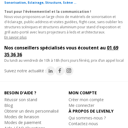
installation rapide et efficace.
Sonorisation, Eclairage, Structure, Scène ...
2.
Festivals en plein air
: déplacez vos équipements lourds sur
Tout pour l'évènementiel et la communication !
des terrains variés (parking, champs, route) en toute sécurité,
Nous vous proposons un large choix de matériels de sonorisation et
d'éclairage, public-address et visites guidées, flight-case, sans oublier les
grâce aux roulettes robustes du chariot.
structures scéniques et structures aluminium pour stand d'exposition et
3.
Installations temporaires
: facilitez le montage et le
grill auto-porté avec leurs projecteurs à leds et architecturaux.
démontage de structures alu pour des expositions ou des
En savoir plus
salons professionnels, en réduisant le temps et l'effort
Nos conseillers spécialisés vous écoutent au
01 69
nécessaires.
35 36 36
du lundi au vendredi de 10h à 18h (hors jours fériés), prix d’un appel local
Caractéristiques techniques :
• Fabriqué en contreplaqué solide
Suivez notre actualité :
• Equipé de 3 roulettes robustes (2 avec freins)
• 2 chariots sont nécessaires pour transporter la structure
BESOIN D'AIDE ?
MON COMPTE
• À utiliser en combinaison avec :
Réussir son stand
Créer mon compte
BT-TRUSS 29-TROLLEY-STACK
Blog
Me connecter
BT-TRUSS 29-TROLLEY-TOP
Obtenir un devis personnalisé
À PROPOS DE LEVENLY
Modes de livraison
Qui sommes-nous ?
• Des sangles à cliquet de 4 m de long (incluses) sont utilisées
Modes de paiement
Contactez-nous
pour attacher la structure pendant le transport.