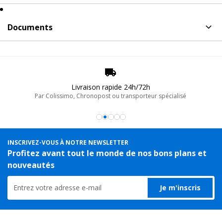
Aucun avis pour BT-TRUSS TUBE BLK 250, Tube
prolongateur de longueur structure alu Contestage
Documents
Document(s) à télécharger
pour BT-TRUSS TUBE BLK 250
Poster un avis
Contestage
Fiche produit PDF du
BT-TRUSS TUBE BLK 250 -
Livraison rapide 24h/72h
CONTESTAGE, Support alu noir de 25cm et diam.
Par Colissimo, Chronopost ou transporteur spécialisé
48mm
INSCRIVEZ-VOUS À NOTRE NEWSLETTER
Profitez avant tout le monde de nos bons plans et
nouveautés
Je m'inscris