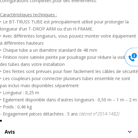
configurations complexes pour des événements.
d'un H-FRAME. Avec un diamètre de
48 mm
, il s'intègre
parfaitement aux structures alu noires, offrant des solutions de
Caractéristiques techniques :
montage et de fixation adaptées à divers environnements :
• Le BT-TRUSS TUBE est principalement utilisé pour prolonger la
longueur d'un T-DROP ARM ou d'un H-FRAME.
-
Stands d'exposition
: idéal pour ajuster la hauteur des
• Avec différentes longueurs, vous pouvez monter votre équipement
présentations dans les showrooms.
à différentes hauteurs
• Chaque tube a un diamètre standard de 48 mm
• Finition noire satinée peinte par poudrage pour réduire la visibilité
des tubes dans votre installation
• Des fentes sont prévues pour fixer facilement les câbles de sécurité
• Les coupleurs pour connecter plusieurs tubes ensemble ne sont
pas inclus mais disponibles séparément
• Longueur : 0,25 m
• Egalement disponible dans d'autres longueurs : 0,50 m – 1 m – 2 m
• Poids : 0,46 kg
- Engagement pièces détachées : 5 ans
(décret n°2014-1482)
Avis