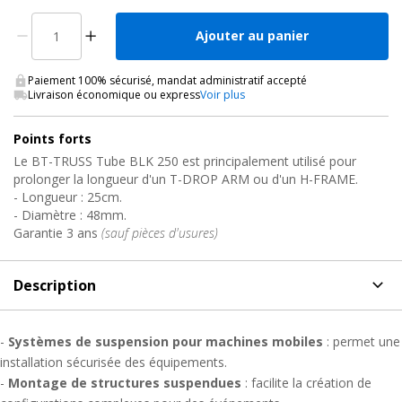
Ajouter au panier
Paiement 100% sécurisé, mandat administratif accepté
Livraison économique ou express
Voir plus
Points forts
Le BT-TRUSS Tube BLK 250 est principalement utilisé pour
prolonger la longueur d'un T-DROP ARM ou d'un H-FRAME.
- Longueur : 25cm.
- Diamètre : 48mm.
Garantie 3 ans
(sauf pièces d'usures)
Description
Description
de Tube prolongateur de longueur structure
-
Systèmes de suspension pour machines mobiles
alu, BT-TRUSS TUBE BLK 250 Contestage
: permet une
installation sécurisée des équipements.
Le BT-TRUSS Tube BLK 250 est un support en aluminium de
-
Montage de structures suspendues
: facilite la création de
0,25 m
, conçu pour prolonger la longueur d'un T-DROP ARM ou