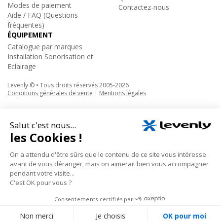
Modes de paiement
Contactez-nous
Aide / FAQ (Questions
fréquentes)
ÉQUIPEMENT
Catalogue par marques
Installation Sonorisation et
Eclairage
Levenly © • Tous droits réservés 2005-2026
Conditions générales de vente
Mentions légales
Contestage
|
BT-TRUSS TUBE BLK 250
Support alu noir de 25cm et diam. 48mm
69€
TTC
Ajouter au panier