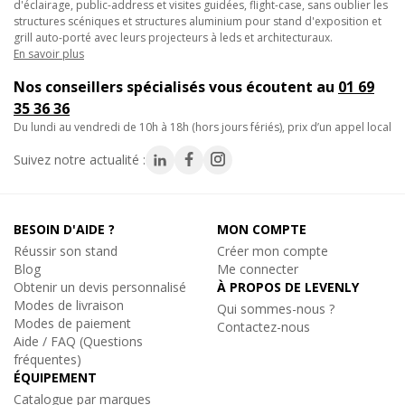
d'éclairage, public-address et visites guidées, flight-case, sans oublier les
et précis possibles même dans les conditions les plus
structures scéniques et structures aluminium pour stand d'exposition et
exigeantes.
grill auto-porté avec leurs projecteurs à leds et architecturaux.
En savoir plus
En combinant une capacité de charge supérieure avec une
Nos conseillers spécialisés vous écoutent au
01 69
facilité d'utilisation inégalée, le CONTEST CLP-250-S se
35 36 36
positionne comme un choix de prédilection pour les
du lundi au vendredi de 10h à 18h (hors jours fériés), prix d’un appel local
professionnels à la recherche d'une solution sécurisée et
efficace pour leurs installations les plus ambitieuses.
Suivez notre actualité :
Caractéristiques techniques :
- Pince aluminium pour tube rond
BESOIN D'AIDE ?
MON COMPTE
- Conçu pour tube rond de diamètre 50mm (Correspond aux
Réussir son stand
Créer mon compte
sections de structures Alu 290mm)
Blog
Me connecter
- Charge maximale utile : 250Kg (CMU)
Obtenir un devis personnalisé
À PROPOS DE LEVENLY
- Finition Silver Alu
Modes de livraison
Qui sommes-nous ?
Modes de paiement
Contactez-nous
Aide / FAQ (Questions
- Fabrication Européenne répondant aux normes ISO DIN 4113
fréquentes)
et TUV.
ÉQUIPEMENT
Catalogue par marques