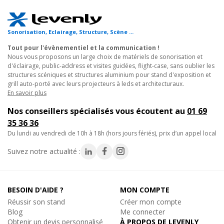
projecteurs LED et du matériel de sonorisation lors de concerts.
3. Décoration de vitrines : utile pour créer des présentations
visuelles attrayantes dans les magasins ou
galeries
Sonorisation, Eclairage, Structure, Scène ...
commerciales
.
Tout pour l'évènementiel et la communication !
4. Structures suspendues : adapté pour suspendre des éléments
Nous vous proposons un large choix de matériels de sonorisation et
décoratifs ou des installations artistiques dans des
halls
d'éclairage, public-address et visites guidées, flight-case, sans oublier les
structures scéniques et structures aluminium pour stand d'exposition et
d'exposition
ou des centres commerciaux.
grill auto-porté avec leurs projecteurs à leds et architecturaux.
5. Cadre pour signalétique : efficace pour encadrer des
En savoir plus
panneaux d'information ou des
bannières publicitaires
lors
Nos conseillers spécialisés vous écoutent au
01 69
d'événements professionnels.
35 36 36
du lundi au vendredi de 10h à 18h (hors jours fériés), prix d’un appel local
Pourquoi choisir ce cercle de structure en aluminium ?
-
Montage simple et rapide
: grâce à sa conception
Suivez notre actualité :
modulaire, l'assemblage se fait sans effort.
-
Polyvalence et adaptabilité
: convient à une variété
d'applications, des événements en direct aux installations
BESOIN D'AIDE ?
MON COMPTE
permanentes.
Réussir son stand
Créer mon compte
-
Légèreté et robustesse
: facilite le transport et assure une
Blog
Me connecter
durabilité à long terme.
Obtenir un devis personnalisé
À PROPOS DE LEVENLY