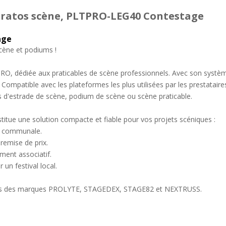
 pratos scène, PLTPRO-LEG40 Contestage
age
scène et podiums !
PRO, dédiée aux praticables de scène professionnels. Avec son système
 Compatible avec les plateformes les plus utilisées par les prestatair
ns d'estrade de scène, podium de scène ou scène praticable.
nstitue une solution compacte et fiable pour vos projets scéniques :
le communale.
emise de prix.
ment associatif.
 un festival local.
cables des marques PROLYTE, STAGEDEX, STAGE82 et NEXTRUSS.