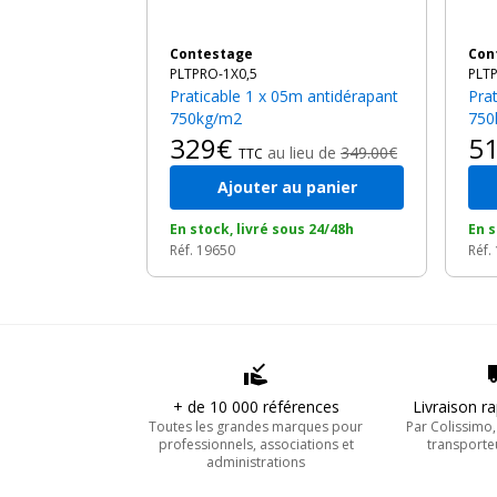
Contestage
Co
PLTPRO-1X0,5
PLT
Praticable 1 x 05m antidérapant
Praticable 1 x 1m antidérapant
750kg/m2
750
329€
5
au lieu de
349.00€
TTC
Ajouter au panier
En stock, livré sous 24/48h
En s
Réf. 19650
Réf.
+ de 10 000 références
Livraison r
Toutes les grandes marques pour
Par Colissimo
professionnels, associations et
transporte
administrations