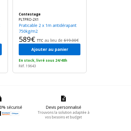
Contestage
PLTPRO-2X1
Praticable 2 x 1m antidérapant
750kg/m2
589€
au lieu de
619.00€
TTC
Ajouter au panier
En stock, livré sous 24/48h
Réf. 19643
0% sécurisé
Devis personnalisé
Trouvons la solution adaptée à
vos besoins et budget