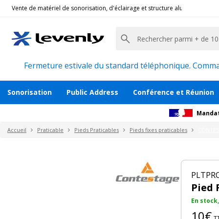
Vente de matériel de sonorisation, d'éclairage et structure alu pour l'évèn
Contestage
|
PLTPRO-LEG40, Pied rond fixe pra
Pied Rond H40cm pour Praticable de Scèn
Description
Avis
Documents
Recommanda
Fermeture estivale du standard téléphonique. Command
Sonorisation
Public Address
Conférence et Réunion
Mandat
Accueil
Praticable
Pieds Praticables
Pieds fixes praticables
CONTE
PLTPRO
Pied 
En stock,
10€
T