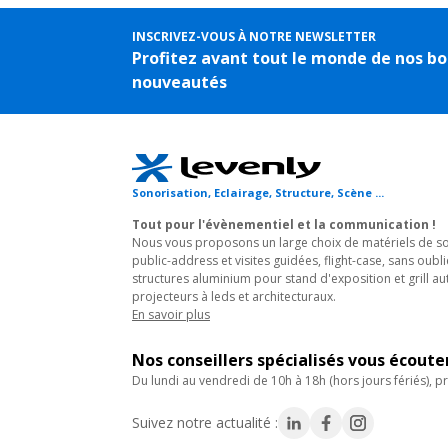
INSCRIVEZ-VOUS À NOTRE NEWSLETTER
Profitez avant tout le monde de nos bo
nouveautés
Sonorisation, Eclairage, Structure, Scène ...
Tout pour l'évènementiel et la communication !
Nous vous proposons un large choix de matériels de son
public-address et visites guidées, flight-case, sans oubli
structures aluminium pour stand d'exposition et grill au
projecteurs à leds et architecturaux.
En savoir plus
Nos conseillers spécialisés vous écout
du lundi au vendredi de 10h à 18h (hors jours fériés), pr
Suivez notre actualité :