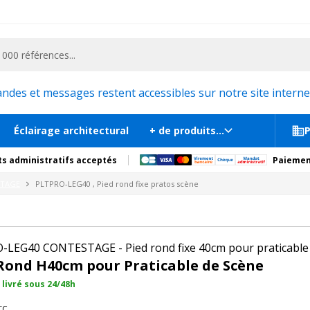
ementiel et la communication, stand exposition, scène, podium et estrade, etc. 
tos scène
e
En st
tions
Produits complémentaires
es et messages restent accessibles sur notre site internet
Éclairage architectural
+ de produits...
P
s administratifs acceptés
Paiemen
STAGE
PLTPRO-LEG40 , Pied rond fixe pratos scène
-LEG40 CONTESTAGE - Pied rond fixe 40cm pour praticable
Rond H40cm pour Praticable de Scène
 livré sous 24/48h
TC