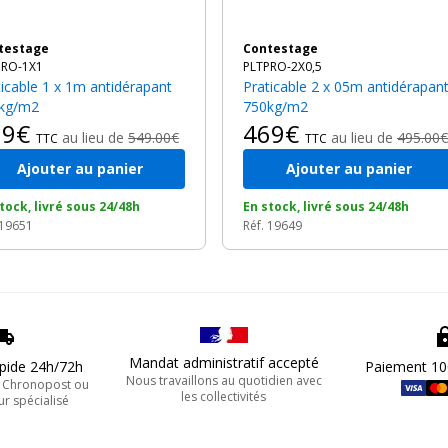
ntestage
Contestage
PRO-1X1
PLTPRO-2X0,5
Praticable 2 x 05m antidérapant
kg/m2
750kg/m2
19€
469€
au lieu de
549.00€
au lieu de
495.00€
TTC
TTC
Ajouter au panier
Ajouter au panier
tock, livré sous 24/48h
En stock, livré sous 24/48h
 19651
Réf. 19649
Mandat administratif accepté
apide 24h/72h
Paiement 10
Nous travaillons au quotidien avec
, Chronopost ou
les collectivités
ur spécialisé