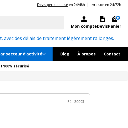
|
20ans d'expérience aux côtés des professionnels et acteurs publics.
Devis personnalisé
en 24/48h
Livraison en 24/72h
10€
TTC
Ajouter au panier
ock, livré sous 24/48h
0
Mon compte
Devis
Panier
Réf. 20095
, avec des délais de traitement légèrement rallongés.
ar secteur d’activité
Blog
À propos
Contact
t 100% sécurisé
Réf. 20095