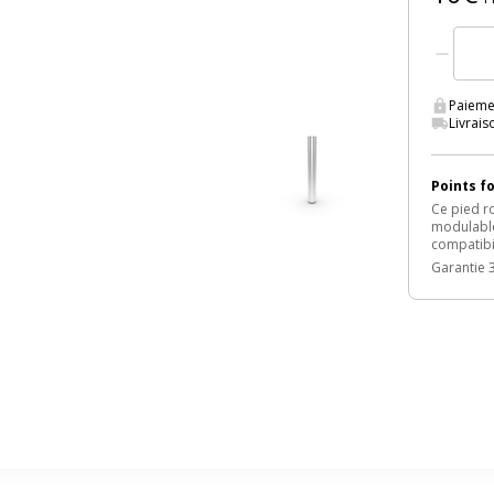
Paieme
Livrai
Points f
Ce pied ro
modulables
compatibil
Garantie 