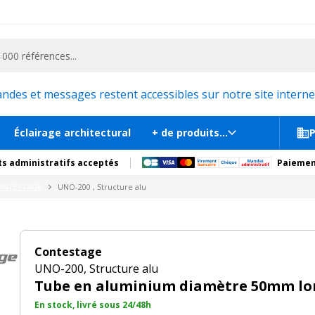
ementiel et la communication, stand exposition, scène, podium et estrade, etc. 
 200cm
En st
s
Documents
Recommandations
Produits compl
es et messages restent accessibles sur notre site internet
Éclairage architectural
+ de produits...
P
s administratifs acceptés
Paiemen
ONTESTAGE
UNO-200 , Structure alu
Contestage
UNO-200, Structure alu
Tube en aluminium diamètre 50mm lo
En stock, livré sous 24/48h