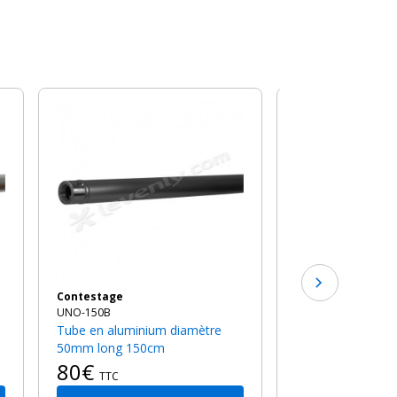
Coup de coeur
Contestage
UNO-200B
Tube en aluminium diamètre
50mm long 200c
92€
TTC
Contestage
UNO-150B
Tube en aluminium diamètre
50mm long 150cm
80€
TTC