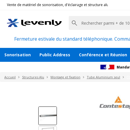
Vente de matériel de sonorisation, d'éclairage et structure alu pour l'évèn
Contestage
|
UNO-200, Structure alu
Tube en aluminium diamètre 50mm long
Description
Accessoires et pièces détachées
Avi
Fermeture estivale du standard téléphonique. Command
Sonorisation
Public Address
Conférence et Réunion
Mandat
Accueil
Structures Alu
Montage et fixation
Tube Aluminium seul
C