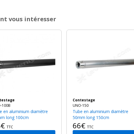
nt vous intéresser
ntestage
Contestage
-100B
UNO-150
Tube en aluminium diamètre
m long 100cm
50mm long 150cm
3€
66€
TTC
TTC