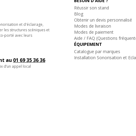
BESOIN D'AIDE ?
Réussir son stand
Blog
Obtenir un devis personnalisé
orisation et d'éclairage,
Modes de livraison
er les structures scéniques et
Modes de paiement
to-porté avec leurs
Aide / FAQ (Questions fréquent
ÉQUIPEMENT
Catalogue par marques
Installation Sonorisation et Ecl
ent au
01 69 35 36 36
ix d’un appel local