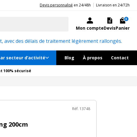
|
20ans d'expérience aux côtés des professionnels et acteurs publics.
Devis personnalisé
en 24/48h
Livraison en 24/72h
82€
TTC
Ajouter au panier
ock, livré sous 24/48h
0
Mon compte
Devis
Panier
émentaires
Réf. 13748
, avec des délais de traitement légèrement rallongés.
ar secteur d’activité
Blog
À propos
Contact
t 100% sécurisé
Réf. 13748
ng 200cm