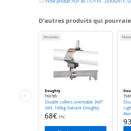
Fiche produit PDF du
T57110 - DOUGHTY, Dou
D'autres produits qui pourraie
Nouveau
Nouv
Doughty
Do
T63785
T58
Double colliers orientable 360°
Double collier orientable 90°
SWL 100kg Sixtrack Doughty
Lig
68€
Alu
TTC
9