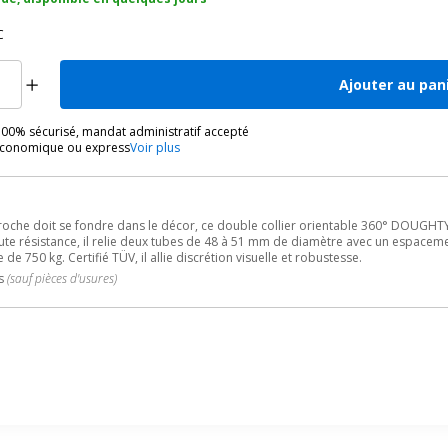
C
Ajouter au pan
00% sécurisé, mandat administratif accepté
économique ou express
Voir plus
roche doit se fondre dans le décor, ce double collier orientable 360° DOUGHTY à
te résistance, il relie deux tubes de 48 à 51 mm de diamètre avec un espacem
 de 750 kg. Certifié TÜV, il allie discrétion visuelle et robustesse.
ns
(sauf pièces d'usures)