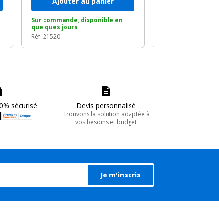
Ajouter au panier
Ajouter a
Sur commande, disponible en
Sur commande, di
quelques jours
quelques jours
Réf. 21520
Réf. 21521
0% sécurisé
Devis personnalisé
Trouvons la solution adaptée à
vos besoins et budget
Je m'inscris