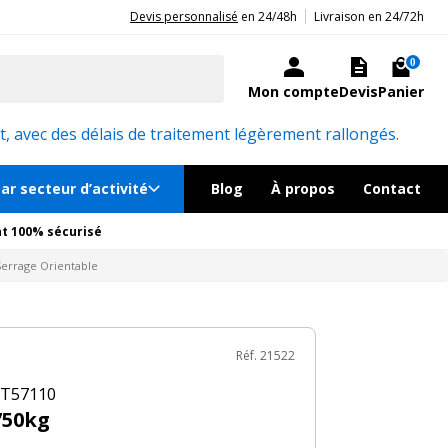
|
20ans d'expérience aux côtés des professionnels et acteurs publics.
Devis personnalisé
en 24/48h
Livraison en 24/72h
125€
TTC
Ajouter au panier
le en quelques jours
0
Mon compte
Devis
Panier
Réf. 21522
, avec des délais de traitement légèrement rallongés.
ar secteur d’activité
Blog
À propos
Contact
t 100% sécurisé
Serrage Orientable
Réf. 21522
 T57110
750kg