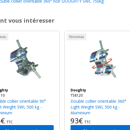
ble collier orientable 360° noir DOUGHTY SWL 750kg
nt vous intéresser
eau
Nouveau
ughty
Doughty
110
T58120
Double collier orientable 360°
ht Weight SWL 500 kg -
Light Weight SWL 500 kg -
minium
Aluminium
3€
93€
TTC
TTC