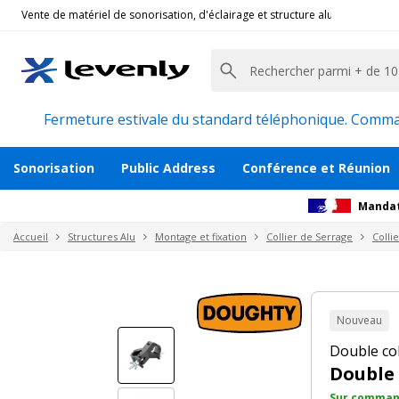
Vente de matériel de sonorisation, d'éclairage et structure alu pour l'évèn
Doughty
|
T57110, Double Collier de Serrage Orie
Double collier orientable 360° noir DOU
Description
Avis
Documents
Produits co
Fermeture estivale du standard téléphonique. Command
Sonorisation
Public Address
Conférence et Réunion
Mandat
Accueil
Structures Alu
Montage et fixation
Collier de Serrage
Colli
Nouveau
Double co
Double 
Sur command