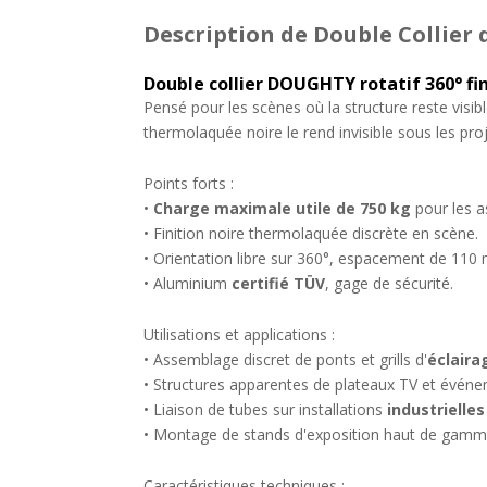
Description
de Double Collier 
Double collier DOUGHTY rotatif 360° f
Pensé pour les scènes où la structure reste visibl
thermolaquée noire le rend invisible sous les pr
Points forts :
•
Charge maximale utile de 750 kg
pour les a
• Finition noire thermolaquée discrète en scène.
• Orientation libre sur 360°, espacement de 110
• Aluminium
certifié TÜV
, gage de sécurité.
Utilisations et applications :
• Assemblage discret de ponts et grills d'
éclaira
• Structures apparentes de plateaux TV et évén
• Liaison de tubes sur installations
industrielles
• Montage de stands d'exposition haut de gamm
Caractéristiques techniques :