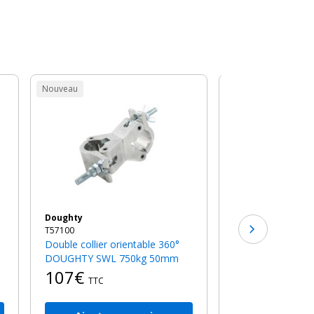
Nouveau
Nouveau
Doughty
T57102
Double collier perpendiculaire
90° DOUGHTY SW
109€
TTC
Doughty
T57100
Double collier orientable 360°
DOUGHTY SWL 750kg 50mm
107€
TTC