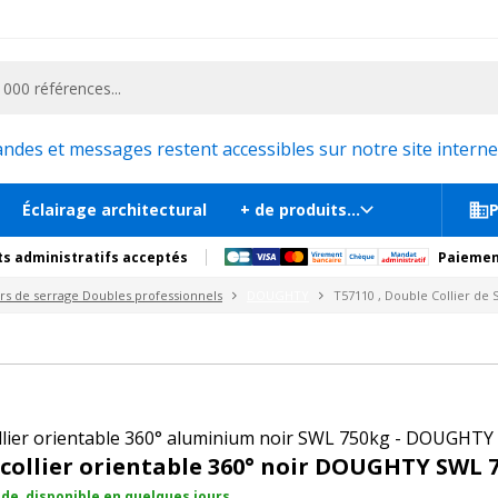
ementiel et la communication, stand exposition, scène, podium et estrade, etc. 
ntable
GHTY SWL 750kg
Sur commande, disponib
mplémentaires
es et messages restent accessibles sur notre site internet
Éclairage architectural
+ de produits...
P
s administratifs acceptés
Paiemen
ers de serrage Doubles professionnels
DOUGHTY
T57110 , Double Collier de 
llier orientable 360° aluminium noir SWL 750kg - DOUGHTY
collier orientable 360° noir DOUGHTY SWL 
e, disponible en quelques jours