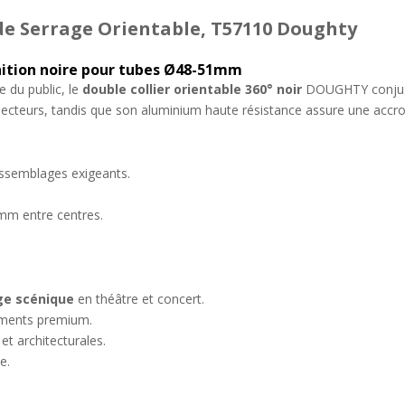
de Serrage Orientable, T57110 Doughty
inition noire pour tubes Ø48-51mm
e du public, le
double collier orientable 360° noir
DOUGHTY conjugue
ojecteurs, tandis que son aluminium haute résistance assure une accro
ssemblages exigeants.
 mm entre centres.
ge scénique
en théâtre et concert.
ements premium.
et architecturales.
e.