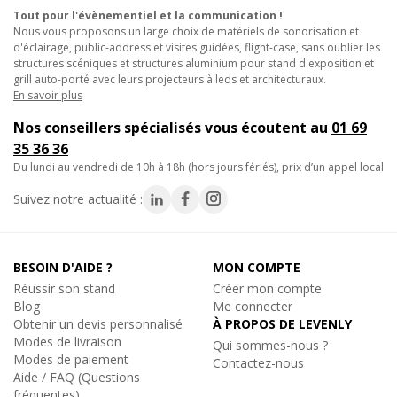
autoporté.
Tout pour l'évènementiel et la communication !
Nous vous proposons un large choix de matériels de sonorisation et
- Fixation compacte d'un support dans une scénographie
d'éclairage, public-address et visites guidées, flight-case, sans oublier les
technique.
structures scéniques et structures aluminium pour stand d'exposition et
grill auto-porté avec leurs projecteurs à leds et architecturaux.
Caractéristiques techniques :
En savoir plus
- Idéal pour suspendre des charges importantes
Nos conseillers spécialisés vous écoutent au
01 69
- Conçu pour des tubes de diamètres de 48 à 51mm
35 36 36
- Charge admissible : 340Kg (SWL 340 Kg)
du lundi au vendredi de 10h à 18h (hors jours fériés), prix d’un appel local
- Largeur du collier : 30mm
- Livré avec l'anneau
Suivez notre actualité :
- Fabriqué en extrusion d'aluminium à haute résistance
- Fixations: M12 Eye Nut
- Poids : 610Gr
BESOIN D'AIDE ?
MON COMPTE
Réussir son stand
Créer mon compte
Blog
Me connecter
Obtenir un devis personnalisé
À PROPOS DE LEVENLY
Modes de livraison
Qui sommes-nous ?
Modes de paiement
Contactez-nous
Aide / FAQ (Questions
fréquentes)