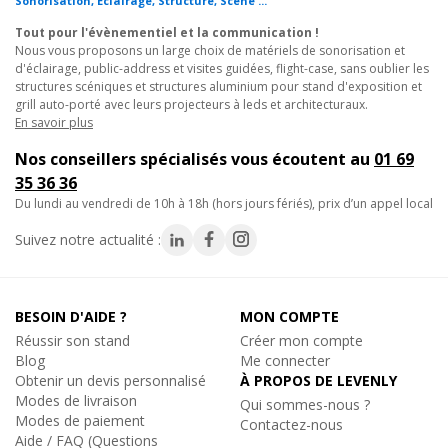
Sonorisation, Eclairage, Structure, Scène ...
professionnel.
• Serrage rapide pour un montage temporaire lors d'un
Tout pour l'évènementiel et la communication !
Nous vous proposons un large choix de matériels de sonorisation et
événement public.
d'éclairage, public-address et visites guidées, flight-case, sans oublier les
structures scéniques et structures aluminium pour stand d'exposition et
Choisissez ce collier Twenty Clamp noir pour vos montages
grill auto-porté avec leurs projecteurs à leds et architecturaux.
légers sur structures aluminium : rapide à installer, fiable et
En savoir plus
parfaitement adapté aux petits équipements.
Nos conseillers spécialisés vous écoutent au
01 69
35 36 36
Caractéristiques techniques :
du lundi au vendredi de 10h à 18h (hors jours fériés), prix d’un appel local
- Charge de 20Kg
- Boulon M10 inclus
Suivez notre actualité :
- Serrage sûr et rapide !
- Respecte les tubes aluminiums
- Diamètre de 48 à 51mm
BESOIN D'AIDE ?
MON COMPTE
- Poids : 280Gr
Réussir son stand
Créer mon compte
Blog
Me connecter
Obtenir un devis personnalisé
À PROPOS DE LEVENLY
Modes de livraison
Qui sommes-nous ?
Modes de paiement
Contactez-nous
Aide / FAQ (Questions