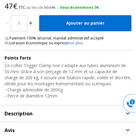
47€
TTC
au lieu de
50.34€
|
Vous économisez 3€
Ajouter au panier
Paiement 100% sécurisé, mandat administratif accepté
Livraison économique ou express
Voir plus
Points forts
Ce collier Trigger Clamp noir s'adapte aux tubes aluminium de
50 mm. Grâce à son perçage de 12 mm et sa capacité de
charge de 200 kg, il assure une fixation rapide, solide et discrète,
idéale pour les montages événementiels ou scéniques.
- Charge admissible de 200Kg
- Percé de diamètre 12mm
Description
Description
de Collier trigger clamp percé, T588601
Avis
Doughty