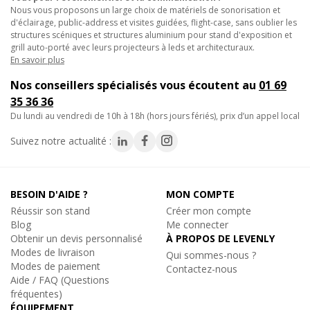
Nous vous proposons un large choix de matériels de sonorisation et
gamme.
d'éclairage, public-address et visites guidées, flight-case, sans oublier les
• Montage discret sur une structure alu pour stand d'exposition
structures scéniques et structures aluminium pour stand d'exposition et
design.
grill auto-porté avec leurs projecteurs à leds et architecturaux.
En savoir plus
Choisissez ce collier Trigger Clamp noir pour vos fixations
Nos conseillers spécialisés vous écoutent au
01 69
rapides et fiables sur structures aluminium, avec une finition
35 36 36
soignée et une excellente capacité de charge.
du lundi au vendredi de 10h à 18h (hors jours fériés), prix d’un appel local
Caractéristiques techniques :
Suivez notre actualité :
- Charge admissible de 200Kg
- Percé de diamètre 12mm
- Couleur noir
BESOIN D'AIDE ?
MON COMPTE
- Poids : 500Gr
Réussir son stand
Créer mon compte
Blog
Me connecter
Obtenir un devis personnalisé
À PROPOS DE LEVENLY
Modes de livraison
Qui sommes-nous ?
Modes de paiement
Contactez-nous
Aide / FAQ (Questions
fréquentes)
ÉQUIPEMENT