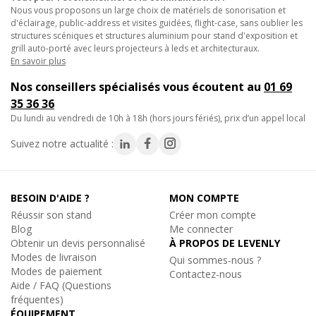
Nous vous proposons un large choix de matériels de sonorisation et
événement mobile.
d'éclairage, public-address et visites guidées, flight-case, sans oublier les
• Serrage sécurisé dans un stand modulaire pour salon
structures scéniques et structures aluminium pour stand d'exposition et
professionnel.
grill auto-porté avec leurs projecteurs à leds et architecturaux.
En savoir plus
Ajoutez ce collier Trigger Clamp aluminium avec boulon M12 x
Nos conseillers spécialisés vous écoutent au
01 69
40 à votre matériel pour un montage fiable, rapide et adapté
35 36 36
aux contraintes du terrain.
du lundi au vendredi de 10h à 18h (hors jours fériés), prix d’un appel local
Caractéristiques techniques :
Suivez notre actualité :
- Charge de 200Kg
- Boulon M12 x 40 et papillon inclus
- Couleur alu
BESOIN D'AIDE ?
MON COMPTE
- Poids : 500Gr
Réussir son stand
Créer mon compte
Blog
Me connecter
Obtenir un devis personnalisé
À PROPOS DE LEVENLY
Modes de livraison
Qui sommes-nous ?
Modes de paiement
Contactez-nous
Aide / FAQ (Questions
fréquentes)
ÉQUIPEMENT