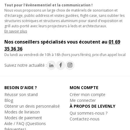
événement haut de gamme.
Tout pour l'évènementiel et la communication !
Nous vous proposons un large choix de matériels de sonorisation et
• Fixation rapide sur une structure alu dans un stand d'exposition
d'éclairage, public-address et visites guidées, flight-case, sans oublier les
design.
structures scéniques et structures aluminium pour stand d'exposition et
grill auto-porté avec leurs projecteurs à leds et architecturaux.
Optez pour ce collier Trigger Clamp noir avec anneau de levage
En savoir plus
pour sécuriser vos équipements suspendus avec efficacité et
Nos conseillers spécialisés vous écoutent au
01 69
discrétion sur toutes vos structures aluminium.
35 36 36
du lundi au vendredi de 10h à 18h (hors jours fériés), prix d’un appel local
Caractéristiques techniques :
- Charge de 200Kg
Suivez notre actualité :
- Anneau de levage inclus
- Couleur noir
- Poids : 500Gr
BESOIN D'AIDE ?
MON COMPTE
Réussir son stand
Créer mon compte
Blog
Me connecter
Obtenir un devis personnalisé
À PROPOS DE LEVENLY
Modes de livraison
Qui sommes-nous ?
Modes de paiement
Contactez-nous
Aide / FAQ (Questions
fréquentes)