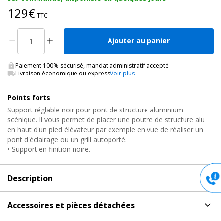
129€
TTC
Ajouter au panier
Paiement 100% sécurisé, mandat administratif accepté
Livraison économique ou express
Voir plus
Points forts
Support réglable noir pour pont de structure aluminium
scénique. Il vous permet de placer une poutre de structure alu
en haut d'un pied élévateur par exemple en vue de réaliser un
pont d'éclairage ou un grill autoporté.
• Support en finition noire.
Description
Description
de Support de pont réglable série 30/40,
Accessoires et pièces détachées
TKA351B Fantek