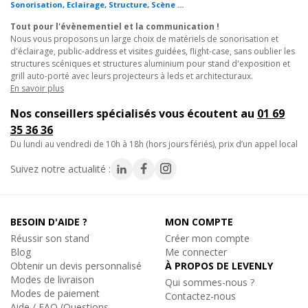
Sonorisation, Eclairage, Structure, Scène ...
• Support en finition noire ;
Tout pour l'évènementiel et la communication !
• Ecartement réglables pour s'adapter à vos sections de poutres.
Nous vous proposons un large choix de matériels de sonorisation et
d'éclairage, public-address et visites guidées, flight-case, sans oublier les
structures scéniques et structures aluminium pour stand d'exposition et
grill auto-porté avec leurs projecteurs à leds et architecturaux.
En savoir plus
Nos conseillers spécialisés vous écoutent au
01 69
35 36 36
du lundi au vendredi de 10h à 18h (hors jours fériés), prix d’un appel local
Suivez notre actualité :
BESOIN D'AIDE ?
MON COMPTE
Réussir son stand
Créer mon compte
Blog
Me connecter
Obtenir un devis personnalisé
À PROPOS DE LEVENLY
Modes de livraison
Qui sommes-nous ?
Modes de paiement
Contactez-nous
Aide / FAQ (Questions