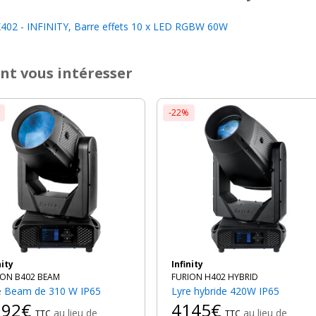
02 - INFINITY, Barre effets 10 x LED RGBW 60W
nt vous intéresser
-22%
nity
Infinity
ION B402 BEAM
FURION H402 HYBRID
re Beam de 310 W IP65
Lyre hybride 420W IP65
892€
4145€
au lieu de
au lieu de
TTC
TTC