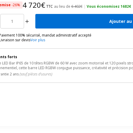
4 720€
emise
-26%
TTC
au lieu de
6 402€
|
Vous économisez 1682€
Ajouter au
Paiement 100% sécurisé, mandat administratif accepté
Livraison sur devis
Voir plus
nts forts
 LED Bar IP65 de 10 têtes RGBW de 60 W avec zoom motorisé et 120 pixels str
nementiel, cette barre LED RGBW conjugue puissance, créativité et précision po
antie 2 ans
(sauf pièces d'usures)