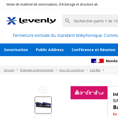
Vente de matériel de sonorisation, d'éclairage et structure alu pour l'évèn
Infinity
|
BARRE LED FURION FX402, LED Bar pixe
Barre effets 10 x LED RGBW 60W
Description
Avis
Documents
Recommanda
Fermeture estivale du standard téléphonique. Command
Sonorisation
Public Address
Conférence et Réunion
Mandat
Accueil
Éclairage évènementiel
Jeux de Lumières
Led Bar
INFINIT
In
BA
B
En