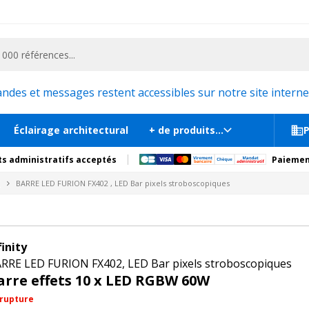
ementiel et la communication, stand exposition, scène, podium et estrade, etc. 
4 720
ls stroboscopiques
tions
Produits complémentaires
es et messages restent accessibles sur notre site internet
Éclairage architectural
+ de produits...
P
s administratifs acceptés
Paiemen
Y
BARRE LED FURION FX402 , LED Bar pixels stroboscopiques
finity
RRE LED FURION FX402, LED Bar pixels stroboscopiques
arre effets 10 x LED RGBW 60W
 rupture