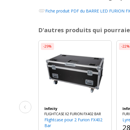
Fiche produit PDF du
BARRE LED FURION FX4
D'autres produits qui pourraie
-29%
-22%
Infinity
Infi
FLIGHTCASE X2 FURION FX402 BAR
FUR
Flightcase pour 2 Furion FX402
Ly
Bar
2