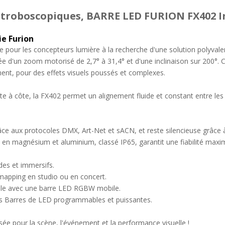
stroboscopiques, BARRE LED FURION FX402 In
ie Furion
our les concepteurs lumière à la recherche d'une solution polyvalent
 d'un zoom motorisé de 2,7° à 31,4° et d'une inclinaison sur 200°.
ment, pour des effets visuels poussés et complexes.
te à côte, la FX402 permet un alignement fluide et constant entre les 
grâce aux protocoles DMX, Art-Net et sACN, et reste silencieuse grâc
 en magnésium et aluminium, classé IP65, garantit une fiabilité maxi
des et immersifs.
 mapping en studio ou en concert.
lle avec une barre LED RGBW mobile.
des Barres de LED programmables et puissantes.
ée pour la scène, l'événement et la performance visuelle !