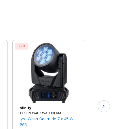
-22%
-22%
Infinity
FURION W602 WAS
Lyre Wash Beam de 19 x 45 W
IP65
4279€
au
TTC
5 506.80€
Infinity
FURION W402 WASHBEAM
Lyre Wash Beam de 7 x 45 W
IP65