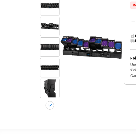
R
Poi
Une
évè
Gar