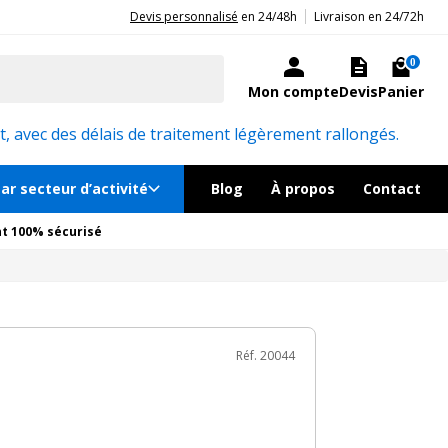
|
20ans d'expérience aux côtés des professionnels et acteurs publics.
Devis personnalisé
en 24/48h
Livraison en 24/72h
€
TTC
au lieu de
6 402€
Ajouter au panier
En rupture
0
Mon compte
Devis
Panier
Réf. 20044
, avec des délais de traitement légèrement rallongés.
ar secteur d’activité
Blog
À propos
Contact
t 100% sécurisé
Réf. 20044