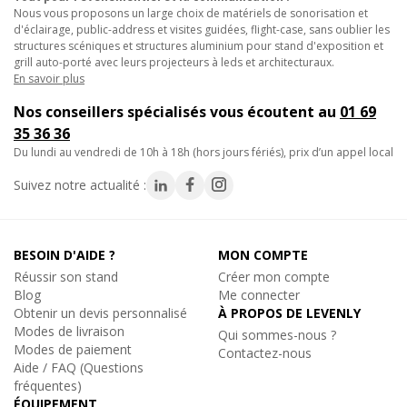
Nous vous proposons un large choix de matériels de sonorisation et
d'éclairage, public-address et visites guidées, flight-case, sans oublier les
• 6m de distance additionnelle entre source et équipement de
structures scéniques et structures aluminium pour stand d'exposition et
réception.
grill auto-porté avec leurs projecteurs à leds et architecturaux.
• Le blindage compense les risques d'interférence liés à la
En savoir plus
longueur totale.
Nos conseillers spécialisés vous écoutent au
01 69
• Compatible avec tous les cordons et appareils à connectique
35 36 36
RCA.
du lundi au vendredi de 10h à 18h (hors jours fériés), prix d’un appel local
Utilisations et applications :
Suivez notre actualité :
• Prolongation d'un cordon RCA pour atteindre un amplificateur
éloigné.
BESOIN D'AIDE ?
MON COMPTE
• Ajustement de portée en grande salle, gymnase ou lieu de
Réussir son stand
Créer mon compte
culte.
Blog
Me connecter
• Complément de câblage pour diffusion musicale en espace
Obtenir un devis personnalisé
À PROPOS DE LEVENLY
Modes de livraison
commercial.
Qui sommes-nous ?
Modes de paiement
• Installation audio en collectivité ou espace événementiel.
Contactez-nous
Aide / FAQ (Questions
fréquentes)
Caractéristiques techniques :
ÉQUIPEMENT