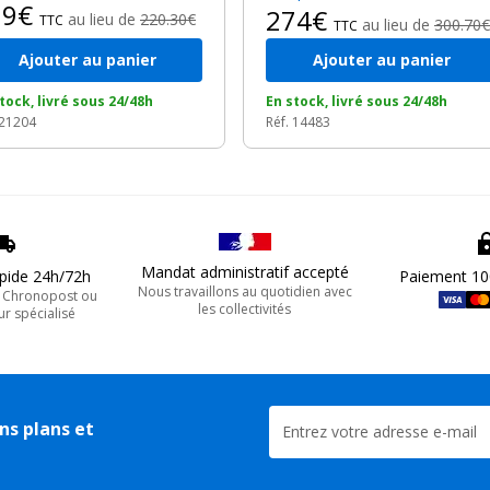
89€
274€
au lieu de
220.30€
TTC
au lieu de
300.70€
TTC
Ajouter au panier
Ajouter au panier
tock, livré sous 24/48h
En stock, livré sous 24/48h
 21204
Réf. 14483
Mandat administratif accepté
apide 24h/72h
Paiement 10
Nous travaillons au quotidien avec
, Chronopost ou
les collectivités
ur spécialisé
ns plans et