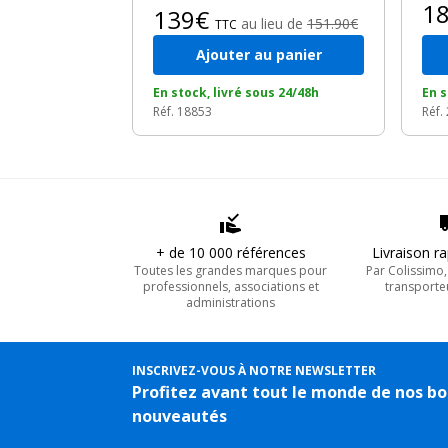
1
139€
au lieu de
151.90€
TTC
Ajouter au panier
En stock, livré sous 24/48h
En s
Réf. 18853
Réf.
+ de 10 000 références
Livraison r
Toutes les grandes marques pour
Par Colissimo
professionnels, associations et
transporte
administrations
INSCRIVEZ-VOUS À NOTRE NEWSLETTER
Profitez avant tout le monde de nos bo
nouveautés