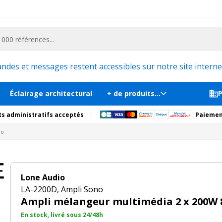
ementiel et la communication, stand exposition, scène, podium et estrade, etc. 
349
 ohms
En st
tions
Produits complémentaires
es et messages restent accessibles sur notre site internet
Éclairage architectural
+ de produits...
P
s administratifs acceptés
Paiemen
no
Lone Audio
LA-2200D, Ampli Sono
Ampli mélangeur multimédia 2 x 200W
En stock, livré sous 24/48h