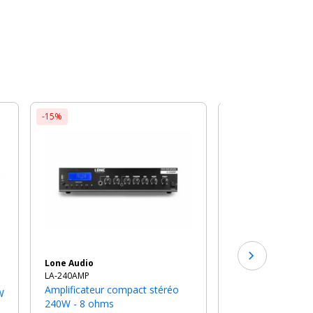
-15%
Jb-Systems
AMP400.2 MK2
Amplificateur CLASS-D à 2
canaux
369€
TTC
Lone Audio
LA-240AMP
Amplificateur compact stéréo
240W - 8 ohms