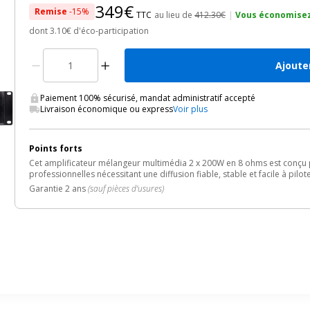
349€
Remise
-15%
TTC
au lieu de
412.30€
|
Vous économisez
dont 3.10€ d'éco-participation
Ajoute
Paiement 100% sécurisé, mandat administratif accepté
Livraison économique ou express
Voir plus
Points forts
Cet amplificateur mélangeur multimédia 2 x 200W en 8 ohms est conçu p
professionnelles nécessitant une diffusion fiable, stable et facile à pilot
Garantie 2 ans
(sauf pièces d'usures)