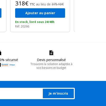
318€
au lieu de
375.10€
TTC
Ajouter au panier
Ajouter a
En stock, livré sous 24/48h
En stock, livré so
Réf. 20266
Réf. 19387
0% sécurisé
Devis personnalisé
Trouvons la solution adaptée à
vos besoins et budget
Je m'inscris