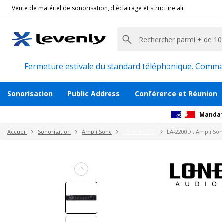
Vente de matériel de sonorisation, d'éclairage et structure alu pour l'évèn
Lone Audio
|
LA-2200D, Ampli Sono
Ampli mélangeur multimédia 2 x 200W 8
Description
Avis
Documents
Recommanda
Fermeture estivale du standard téléphonique. Command
Sonorisation
Public Address
Conférence et Réunion
Mandat
Accueil
Sonorisation
Ampli Sono
LONE AUDIO
LA-2200D , Ampli So