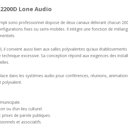
-2200D Lone Audio
pli sono professionnel dispose de deux canaux délivrant chacun 20
nfigurations fixes ou semi-mobiles. Il intègre une fonction de mélan
mentiels.
 il convient aussi bien aux salles polyvalentes qu’aux établissements 
é technique excessive. Sa conception répond aux exigences des install
elles.
place dans les systèmes audio pour conférences, réunions, animation
t polyvalent.
 municipale.
n ou d’un lieu culturel.
t prises de parole publiques.
onnels et associatifs.