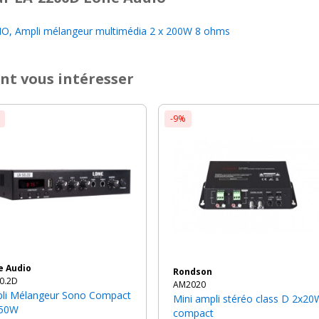
O, Ampli mélangeur multimédia 2 x 200W 8 ohms
nt vous intéresser
-9%
e Audio
Rondson
0.2D
AM2020
Mini ampli stéréo class D 2x20W
 50W
compact