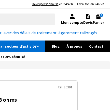
|
20ans d'expérience aux côtés des professionnels et acteurs publics.
Devis personnalisé
en 24/48h
Livraison en 24/72h
€
TTC
au lieu de
412.30€
Ajouter au panier
ock, livré sous 24/48h
0
Mon compte
Devis
Panier
Réf. 20391
, avec des délais de traitement légèrement rallongés.
ar secteur d’activité
Blog
À propos
Contact
t 100% sécurisé
Réf. 20391
 8 ohms