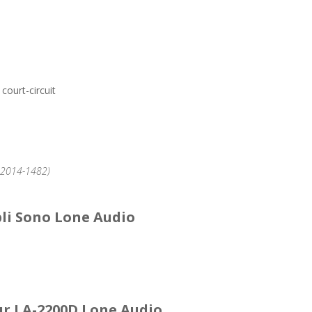
 court-circuit
°2014-1482)
li Sono Lone Audio
r LA-2200D Lone Audio