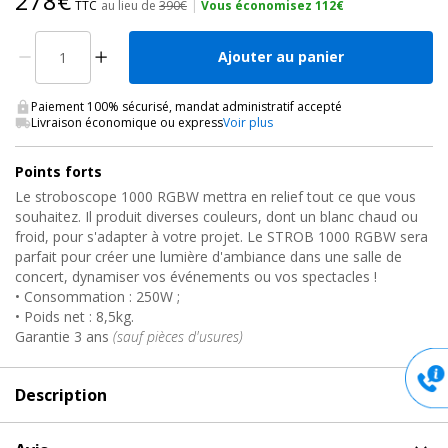
278€
TTC
au lieu de
390€
|
Vous économisez 112€
Ajouter au panier
Paiement 100% sécurisé, mandat administratif accepté
Livraison économique ou express
Voir plus
Points forts
Le stroboscope 1000 RGBW mettra en relief tout ce que vous
souhaitez. Il produit diverses couleurs, dont un blanc chaud ou
froid, pour s'adapter à votre projet. Le STROB 1000 RGBW sera
parfait pour créer une lumière d'ambiance dans une salle de
concert, dynamiser vos événements ou vos spectacles !
• Consommation : 250W ;
• Poids net : 8,5kg.
Garantie 3 ans
(sauf pièces d'usures)
Description
Description
de Jeu de lumière blanc chaud et froid, STROB