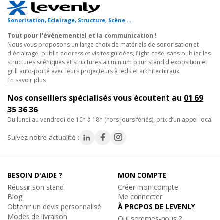
de contrôle, incluant les applications mobiles, les panneaux de
commande, et même les systèmes domotiques. Les utilisateurs
Sonorisation, Eclairage, Structure, Scène ...
peuvent ajuster la couleur, l'intensité, et d'autres paramètres
d'éclairage pour créer des ambiances sur mesure, parfaites pour
Tout pour l'évènementiel et la communication !
Nous vous proposons un large choix de matériels de sonorisation et
des installations d'éclairage événementiel professionnelles.
d'éclairage, public-address et visites guidées, flight-case, sans oublier les
Avec une puissance lumineuse de 1000 lumens, ce stroboscope
structures scéniques et structures aluminium pour stand d'exposition et
garantit un
éclairage vif
et efficace dans divers
grill auto-porté avec leurs projecteurs à leds et architecturaux.
environnements. Doté de
En savoir plus
LED RGBW
, il offre une vaste palette
de couleurs, incluant le rouge, vert, bleu, ainsi que du blanc
Nos conseillers spécialisés vous écoutent au
01 69
chaud et froid, permettant ainsi une flexibilité totale pour
35 36 36
s'adapter à différentes ambiances et événements.
du lundi au vendredi de 10h à 18h (hors jours fériés), prix d’un appel local
Grâce à sa technologie LED performante et à des matériaux de
Suivez notre actualité :
qualité, le STROB 1000 RGBW est conçu pour durer, offrant une
performance fiable tout en réduisant les coûts de maintenance.
Sa robustesse et sa longue durée de vie en font un
BESOIN D'AIDE ?
MON COMPTE
investissement sûr pour les professionnels de l'éclairage
Réussir son stand
Créer mon compte
événementiel.
Blog
Me connecter
Obtenir un devis personnalisé
À PROPOS DE LEVENLY
De plus, l'installation de ce stroboscope est rapide et simple,
Modes de livraison
Qui sommes-nous ?