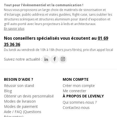
• Pièces scéniques à encombrement contraint.
Tout pour l'évènementiel et la communication !
• Adaptations en boutiques, magasins et corners événementiels.
Nous vous proposons un large choix de matériels de sonorisation et
• Pièce de rechange courte pour parcs de matériel Prolyte.
d'éclairage, public-address et visites guidées, flight-case, sans oublier les
structures scéniques et structures aluminium pour stand d'exposition et
grill auto-porté avec leurs projecteurs à leds et architecturaux.
Caractéristiques techniques :
En savoir plus
- Type : demi-manchon court mâle M12.
Nos conseillers spécialisés vous écoutent au
01 69
- Compatibilité : séries 30 et 40.
35 36 36
- Section : 290mm.
du lundi au vendredi de 10h à 18h (hors jours fériés), prix d’un appel local
- Matière : aluminium.
- Filetage : M12.
Suivez notre actualité :
- Conditionnement : vendu à l'unité.
- Poids : 0,2 Kg.
BESOIN D'AIDE ?
MON COMPTE
Réussir son stand
Créer mon compte
Blog
Me connecter
Obtenir un devis personnalisé
À PROPOS DE LEVENLY
Modes de livraison
Qui sommes-nous ?
Modes de paiement
Contactez-nous
Aide / FAQ (Questions
fréquentes)