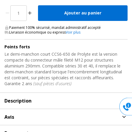
Ajouter au panier
Paiement 100% sécurisé, mandat administratif accepté
Livraison économique ou express
Voir plus
Points forts
Le demi-manchon court CCS6-650 de Prolyte est la version
compacte du connecteur mâle fileté M12 pour structures
aluminium 290mm. Compatible séries 30 et 40, il remplace le
demi-manchon standard lorsque l'encombrement longitudinal
est contraint, sur pièces spéciales et raccords affleurants.
Garantie 2 ans
(sauf pièces d'usures)
Description
Description
de Demi-manchon court de structure alu, 1/2
Avis
MANCHON CCS6-650 Prolyte
Aucun avis pour 1/2 MANCHON CCS6-650, Demi-manchon
Version courte du demi-manchon M12 pour