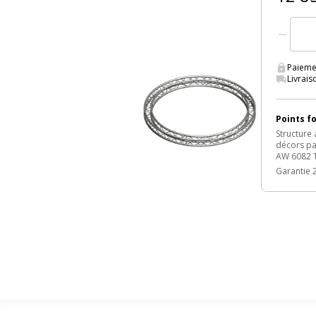
Paieme
Livrais
Points f
Structure
décors par
AW 6082 T
Garantie 