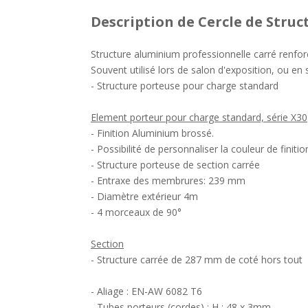
Description
de Cercle de Struc
Structure aluminium professionnelle carré renfo
Souvent utilisé lors de salon d'exposition, ou e
- Structure porteuse pour charge standard
Element porteur pour charge standard, série X30
- Finition Aluminium brossé.
- Possibilité de personnaliser la couleur de finitio
- Structure porteuse de section carrée
- Entraxe des membrures: 239 mm
- Diamètre extérieur 4m
- 4 morceaux de 90°
Section
- Structure carrée de 287 mm de coté hors tout
- Aliage : EN-AW 6082 T6
- Tubes porteurs (cordes) : H : 48 x 3mm