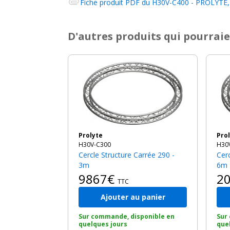
Fiche produit PDF du
H30V-C400 - PROLYTE, 
D'autres produits qui pourraie
Prolyte
Pro
H30V-C300
H30
Cercle Structure Carrée 290 -
Cercle Structure Carrée 290 -
3m
6m
9867€
2
TTC
Ajouter au panier
Sur commande, disponible en
Sur
quelques jours
que