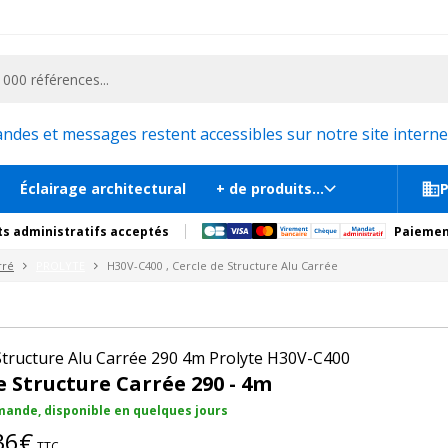
ementiel et la communication, stand exposition, scène, podium et estrade, etc. 
ée
Sur commande, disponib
tions
Produits complémentaires
es et messages restent accessibles sur notre site internet
Éclairage architectural
+ de produits...
P
s administratifs acceptés
Paiemen
rré
PROLYTE
H30V-C400 , Cercle de Structure Alu Carrée
Structure Alu Carrée 290 4m Prolyte H30V-C400
e Structure Carrée 290 - 4m
ande, disponible en quelques jours
36€
TTC