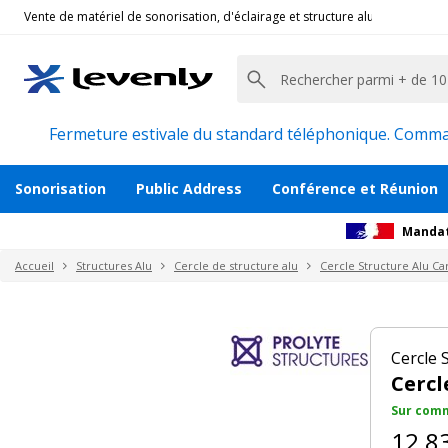
Vente de matériel de sonorisation, d'éclairage et structure alu pour l'évèn
Prolyte
|
H30V-C400, Cercle de Structure Alu Carr
Cercle Structure Carrée 290 - 4m
Description
Avis
Documents
Recommanda
Fermeture estivale du standard téléphonique. Command
Sonorisation
Public Address
Conférence et Réunion
Mandat
Accueil
Structures Alu
Cercle de structure alu
Cercle Structure Alu Ca
Cercle 
Cercl
Sur comm
12 8