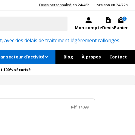
|
20ans d'expérience aux côtés des professionnels et acteurs publics.
Devis personnalisé
en 24/48h
Livraison en 24/72h
12 836€
TTC
Ajouter au panier
le en quelques jours
0
Mon compte
Devis
Panier
Réf. 14099
, avec des délais de traitement légèrement rallongés.
ar secteur d’activité
Blog
À propos
Contact
t 100% sécurisé
Réf. 14099