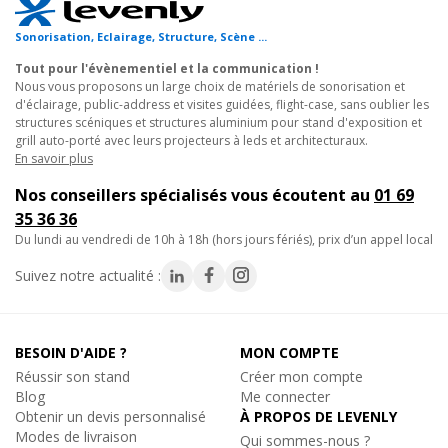
3.60€
TTC
En stock, livré sous quelques jours
• Pièces spéciales boulonnées sur mesure.
Sonorisation, Eclairage, Structure, Scène ...
Réf. 08009
• Adaptations d'embases et d'accessoires sur plateaux
Tout pour l'évènementiel et la communication !
scéniques.
Nous vous proposons un large choix de matériels de sonorisation et
Ajouter au panier
• Montages fixes de boutiques et corners événementiels.
d'éclairage, public-address et visites guidées, flight-case, sans oublier les
structures scéniques et structures aluminium pour stand d'exposition et
• Pièce de remplacement pour parcs Prolyte existants.
grill auto-porté avec leurs projecteurs à leds et architecturaux.
En savoir plus
Caractéristiques techniques :
Sixty82
Nos conseillers spécialisés vous écoutent au
01 69
- Type : demi-manchon mâle M12
BM-M12X35, Vis embase lourde
35 36 36
- Compatibilité : séries 30D et 30V, triangulaires et carrées
Vis m12 pour demi-manchons embase
du lundi au vendredi de 10h à 18h (hors jours fériés), prix d’un appel local
- Section : 290mm
lourde
- Matière : aluminium
2€
Suivez notre actualité :
TTC
- Finition : aluminium naturel
En stock, livré sous quelques jours
- Conditionnement : à l'unité
Réf. 14317
- Poids : 0,3 Kg
BESOIN D'AIDE ?
MON COMPTE
Ajouter au panier
Réussir son stand
Créer mon compte
Blog
Me connecter
Obtenir un devis personnalisé
À PROPOS DE LEVENLY
Modes de livraison
Qui sommes-nous ?