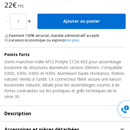
22€
TTC
Ajouter au panier
Paiement 100% sécurisé, mandat administratif accepté
Livraison économique ou express
Voir plus
Points forts
Demi-manchon mâle M12 Prolyte CCS6-602 pour assemblage
boulonné de structures aluminium section 290mm. Compatible
X30D, X30V, H30D et H30V. Aluminium haute résistance, finition
naturel. Vendu à l'unité. Ce connecteur fileté assure une liaison
boulonnée robuste, idéale pour les assemblages soumis à de
fortes contraintes sur les portiques et grills techniques de la
série 30.
Description
Description
de Demi-manchon pour Structure Alu, 1/2
Accessoires et pièces détachées