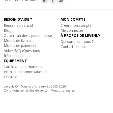
- Séries compatibles : X30V, X30D, H30V
- Nombre de manchons : 4
BESOIN D'AIDE ?
MON COMPTE
Réussir son stand
Créer mon compte
Blog
Me connecter
Obtenir un devis personnalisé
À PROPOS DE LEVENLY
Modes de livraison
Qui sommes-nous ?
Modes de paiement
Contactez-nous
Aide / FAQ (Questions
fréquentes)
ÉQUIPEMENT
Catalogue par marques
Installation Sonorisation et
Eclairage
Levenly © • Tous droits réservés 2005-2026
Conditions générales de vente
Mentions légales
Prolyte
|
M30V-KIT
Kit jonction CCS6 structure aluminium 30V