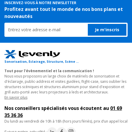
structure alu professionnelle. Les manchons CCS6 assurent un
INSCRIVEZ-VOUS À NOTRE NEWSLETTER
En savoir plus
alignement précis des poutres et une transmission optimale des
Profitez avant tout le monde de nos bons plans et
charges entre les éléments. Le verrouillage par goupilles
nouveautés
coniques garantit la stabilité de l'ensemble, même sous
Prolyte
GOUPILLE CCS6-603, Goupille pour Structure Alu
contrainte. Compatible avec les séries X30V, X30D et H30V, ce
Je m'inscris
8
x
Goupille Structure Alu
kit s'adapte aussi bien aux structures triangulaires que carrées.
Réf. 08009
Prix unitaire :
3.60€
TTC
Utilisations et applications :
En savoir plus
Sonorisation, Eclairage, Structure, Scène ...
Assemblage de grills techniques pour spectacles et
événements
Tout pour l'évènementiel et la communication !
Nous vous proposons un large choix de matériels de sonorisation et
Montage de structures autoportantes pour stands
d'éclairage, public-address et visites guidées, flight-case, sans oublier les
d'exposition
structures scéniques et structures aluminium pour stand d'exposition et
Raccordement de poutres sur portiques lumière
grill auto-porté avec leurs projecteurs à leds et architecturaux.
Installations scéniques pour collectivités et prestataires
En savoir plus
Nos conseillers spécialisés vous écoutent au
01 69
Caractéristiques techniques :
35 36 36
du lundi au vendredi de 10h à 18h (hors jours fériés), prix d’un appel local
- Système de connexion : CCS6
- Section compatible : 290mm
Suivez notre actualité :