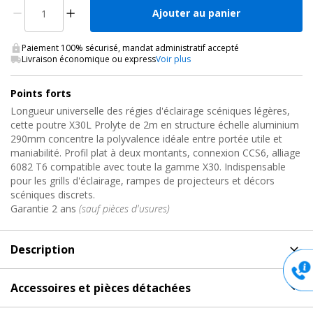
Ajouter au panier
Paiement 100% sécurisé, mandat administratif accepté
Livraison économique ou express
Voir plus
Points forts
Longueur universelle des régies d'éclairage scéniques légères,
cette poutre X30L Prolyte de 2m en structure échelle aluminium
290mm concentre la polyvalence idéale entre portée utile et
maniabilité. Profil plat à deux montants, connexion CCS6, alliage
6082 T6 compatible avec toute la gamme X30. Indispensable
pour les grills d'éclairage, rampes de projecteurs et décors
scéniques discrets.
Garantie 2 ans
(sauf pièces d'usures)
Description
Description
de Poutre de Structure Alu Échelle, X30L-L200
Accessoires et pièces détachées
Prolyte