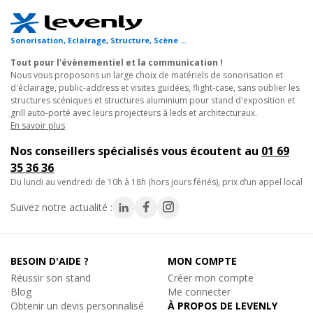
Réf. 08008
Avantages
Sonorisation, Eclairage, Structure, Scène ...
Ajouter au panier
• Taille de référence pour le montage rapide des grills plats sur
Tout pour l'évènementiel et la communication !
tournée.
Nous vous proposons un large choix de matériels de sonorisation et
• Transportable facilement en véhicule utilitaire standard.
d'éclairage, public-address et visites guidées, flight-case, sans oublier les
• Compatibilité totale avec les angles et accessoires série X30.
structures scéniques et structures aluminium pour stand d'exposition et
Nouveau
Prolyte
grill auto-porté avec leurs projecteurs à leds et architecturaux.
GOUPILLE CCS6-603, Goupille pour Structure Alu
En savoir plus
Utilisations et applications
Goupille Structure Alu
Nos conseillers spécialisés vous écoutent au
01 69
3.60€
TTC
• Grills d'éclairage principaux en salles de spectacle de taille
35 36 36
En stock, livré sous quelques jours
moyenne.
du lundi au vendredi de 10h à 18h (hors jours fériés), prix d’un appel local
Réf. 08009
• Rampes de projecteurs pour concerts et événements à
Suivez notre actualité :
encombrement réduit.
Ajouter au panier
• Décors scéniques allégés pour compagnies de théâtre en
tournée.
• Stands d'exposition avec accrochage d'éclairage intégré.
BESOIN D'AIDE ?
MON COMPTE
• Installations audiovisuelles en centres culturels et conférences.
Réussir son stand
Créer mon compte
Blog
Me connecter
Obtenir un devis personnalisé
À PROPOS DE LEVENLY
Caractéristiques techniques :