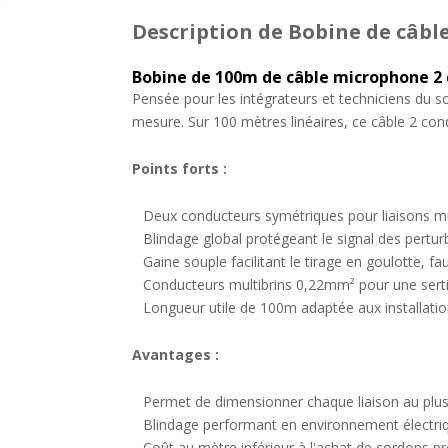
Description
de Bobine de câbl
Bobine de 100m de câble microphone 2 
Pensée pour les intégrateurs et techniciens du s
mesure. Sur 100 mètres linéaires, ce câble 2 cond
Points forts :
Deux conducteurs symétriques pour liaisons m
Blindage global protégeant le signal des pertu
Gaine souple facilitant le tirage en goulotte, 
Conducteurs multibrins 0,22mm² pour une serti
Longueur utile de 100m adaptée aux installatio
Avantages :
Permet de dimensionner chaque liaison au plus 
Blindage performant en environnement électriqu
Coût au mètre inférieur à l'achat de cordons pr