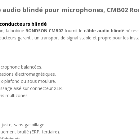
e audio blindé pour microphones, CMB02 R
conducteurs blindé
on, la bobine
RONDSON CMB02
fournit le
câble audio blindé
nécessa
ucteurs garantit un transport de signal stable et propre pour les insta
icrophone balancées.
rbations électromagnétiques.
faux-plafond ou sous moulure.
ssage aisé sur connecteur XLR.
ns multizones.
juste, sans gaspillage.
ement bruité (ERP, tertiaire).
éfabriqués.