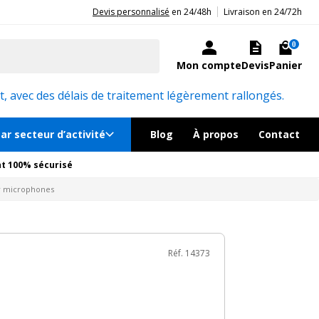
|
20ans d'expérience aux côtés des professionnels et acteurs publics.
Devis personnalisé
en 24/48h
Livraison en 24/72h
€
TTC
au lieu de
193.20€
Ajouter au panier
ock, livré sous 24/48h
0
Mon compte
Devis
Panier
Réf. 14373
, avec des délais de traitement légèrement rallongés.
ar secteur d’activité
Blog
À propos
Contact
t 100% sécurisé
ur microphones
Réf. 14373