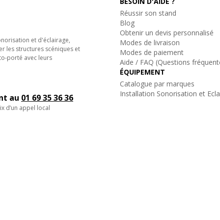
BESOIN D'AIDE ?
Réussir son stand
Blog
Obtenir un devis personnalisé
orisation et d'éclairage,
Modes de livraison
er les structures scéniques et
Modes de paiement
to-porté avec leurs
Aide / FAQ (Questions fréquent
ÉQUIPEMENT
Catalogue par marques
Installation Sonorisation et Ecl
ent au
01 69 35 36 36
ix d’un appel local