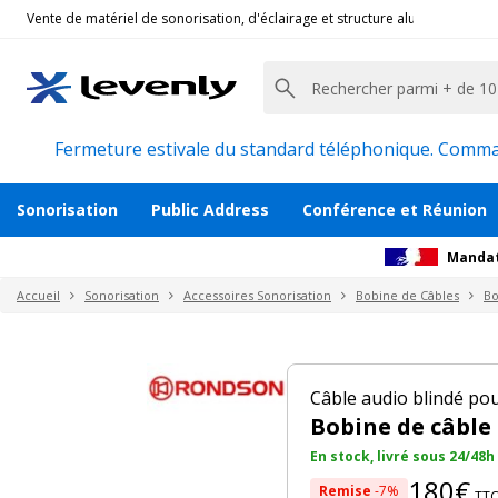
Vente de matériel de sonorisation, d'éclairage et structure alu pour l'évèn
Rondson
|
CMB02, Bobine de câble audio blindé 
Bobine de câble micro blindé 100m
Description
Avis
Fermeture estivale du standard téléphonique. Command
Sonorisation
Public Address
Conférence et Réunion
Mandat
Accueil
Sonorisation
Accessoires Sonorisation
Bobine de Câbles
Bo
Câble audio blindé 
Bobine de câble
En stock, livré sous 24/48h
180€
Remise
-7%
TT