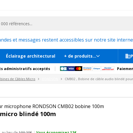
ementiel et la communication, stand exposition, scène, podium et estrade, etc. 
180
pour microphones
En st
es et messages restent accessibles sur notre site internet
Éclairage architectural
+ de produits...
P
s administratifs acceptés
Paiemen
bines de Câbles Micro
RONDSON
CMB02 , Bobine de câble audio blindé po
pour microphone RONDSON CMB02 bobine 100m
 micro blindé 100m
C
au lieu de
193.20€
|
Vous économisez 13€