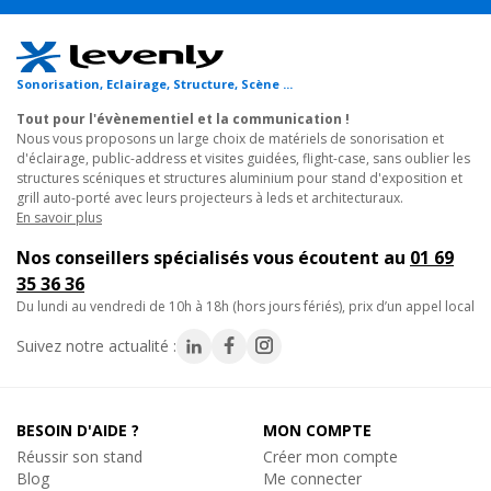
Caractéristiques techniques :
- Ensemble micros HF True Diversity UHF double
Sonorisation, Eclairage, Structure, Scène ...
- 2 boîtiers émetteurs PT-10 + 2 micros cravate CM-506
Tout pour l'évènementiel et la communication !
- Bande UHF 660 à 690 MHz
Nous vous proposons un large choix de matériels de sonorisation et
- 20 fréquences sélectionnables synthétisées PLL
d'éclairage, public-address et visites guidées, flight-case, sans oublier les
structures scéniques et structures aluminium pour stand d'exposition et
- Distance de réception : 10 à 150 mètres
grill auto-porté avec leurs projecteurs à leds et architecturaux.
- Système anti-interférence
En savoir plus
- Fonction sync infrarouge
Nos conseillers spécialisés vous écoutent au
01 69
- Affichage LCD
35 36 36
- Rapport signal/bruit > 105 dB à 1 kHz
du lundi au vendredi de 10h à 18h (hors jours fériés), prix d’un appel local
- Bande passante 15 Hz - 20 kHz
- Sortie audio XLR symétrique 600 Ω
Suivez notre actualité :
- 2 prises antenne filetage TNC
- Alimentation DC 12-18V 500 mA
- Dimensions : 482 x 190 x 44 mm (19 pouces 1U)
BESOIN D'AIDE ?
MON COMPTE
- Poids : 3 kg
Réussir son stand
Créer mon compte
- Émetteurs alimentés par 2 piles AA (livrées)
Blog
Me connecter
- Équerres rack fournies