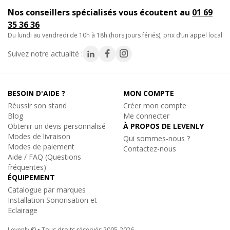
d'exposition.
Nos conseillers spécialisés vous écoutent au
01 69
- Montage d'éléments audiovisuels dans un musée ou une
35 36 36
galerie.
du lundi au vendredi de 10h à 18h (hors jours fériés), prix d’un appel local
- Accroche rapide de matériel technique lors d'un salon
Suivez notre actualité :
professionnel.
Adoptez un collier de serrage pour tube rond rapide et certifié,
idéal pour vos montages sur structure alu, grill technique et
BESOIN D'AIDE ?
MON COMPTE
stand d'exposition.
Réussir son stand
Créer mon compte
Blog
Me connecter
Obtenir un devis personnalisé
À PROPOS DE LEVENLY
Caractéristiques techniques
:
Modes de livraison
Qui sommes-nous ?
-
Couleur : argenté
Modes de paiement
Contactez-nous
- Matériau : Aluminium
Aide / FAQ (Questions
- Diamètre Tube Principal : 48 - 51mm
fréquentes)
- Hauteur : 110mm
ÉQUIPEMENT
- Largeur : 30mm
Catalogue par marques
- Profondeur : 85mm
Installation Sonorisation et
- Poids : 0,49kg
Eclairage
- Filetage : M10
Levenly © • Tous droits réservés 2005-2026