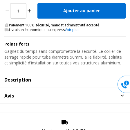
Ajouter au panier
Paiement 100% sécurisé, mandat administratif accepté
Livraison économique ou express
Voir plus
Points forts
Gagnez du temps sans compromettre la sécurité. Le collier de
serrage rapide pour tube diamètre 50mm, allie fiabilité, solidité
et simplicité d'installation sur toutes vos structures aluminium.
Description
Description
de Collier de serrage, CUP-75100 Showgear
Avis
Ce collier de serrage rapide 50mm en aluminium, certifié TUV,
Aucun avis pour CUP-75100, Collier de serrage Showgear
supporte jusqu'à 150kg. Idéal pour une fixation sûre sur tube
rond, il permet un montage et un démontage ultra rapide sur
structure alu, grill scénique ou stand d'exposition.
Poster un avis