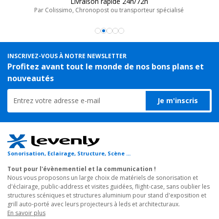
Livraison rapide 24h/72h
Par Colissimo, Chronopost ou transporteur spécialisé
Le collier de serrage rapide 50mm est conçu pour faciliter vos
installations professionnelles tout en garantissant une fixation
solide et sécurisée. Fabriqué en aluminium, il supporte une
charge utile de 150kg et s'adapte parfaitement aux tubes de 48
INSCRIVEZ-VOUS À NOTRE NEWSLETTER
à 51 mm. Grâce à son mécanisme de verrouillage instantané, ce
Profitez avant tout le monde de nos bons plans et
collier de serrage pour tube rond permet un gain de temps
nouveautés
considérable sur les montages fréquents et répétitifs.
Je m'inscris
Certifié TUV, il assure une résistance éprouvée et répond aux
exigences des environnements techniques et événementiels :
structure alu, grill technique, stand structure alu, musées ou
salons professionnels. Ce collier de fixation pour tube rond est
l'outil indispensable pour tout technicien recherchant rapidité,
Sonorisation, Eclairage, Structure, Scène ...
sécurité et fiabilité.
Tout pour l'évènementiel et la communication !
Nous vous proposons un large choix de matériels de sonorisation et
Exemples d'utilisation :
d'éclairage, public-address et visites guidées, flight-case, sans oublier les
- Fixation de projecteurs sur un grill d'exposition ou un grill
structures scéniques et structures aluminium pour stand d'exposition et
scénique.
grill auto-porté avec leurs projecteurs à leds et architecturaux.
En savoir plus
- Installation d'éclairages sur une structure alu stand