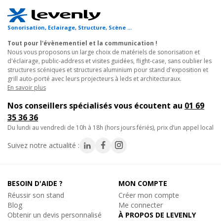
- Fixation rapide de projecteurs LED sur un grill d’exposition.
- Installation d’enceintes de sonorisation sur une structure alu
Sonorisation, Eclairage, Structure, Scène ...
lors d’un salon professionnel.
- Accroche d’éléments décoratifs sur un stand d’exposition ou un
Tout pour l'évènementiel et la communication !
stand structure alu.
Nous vous proposons un large choix de matériels de sonorisation et
d'éclairage, public-address et visites guidées, flight-case, sans oublier les
- Montage de dispositifs techniques temporaires dans des
structures scéniques et structures aluminium pour stand d'exposition et
musées ou espaces culturels.
grill auto-porté avec leurs projecteurs à leds et architecturaux.
En savoir plus
Optimisez vos montages avec un coupleur clipsable fiable et
Nos conseillers spécialisés vous écoutent au
01 69
rapide, conçu pour les professionnels exigeants.
35 36 36
du lundi au vendredi de 10h à 18h (hors jours fériés), prix d’un appel local
Caractéristiques techniques :
- WLL safety factor 4:1 : 300kg
Suivez notre actualité :
- WLL safety factor 5:1 : 240kg
- WLL safety factor 8:1 : 150kg
- WLL safety factor 10:1 : 120kg
BESOIN D'AIDE ?
MON COMPTE
- Couleur : noir
Réussir son stand
Créer mon compte
- Matériau : Aluminium
Blog
Me connecter
- Diamètre tube principal : 48 - 51mm
Obtenir un devis personnalisé
À PROPOS DE LEVENLY