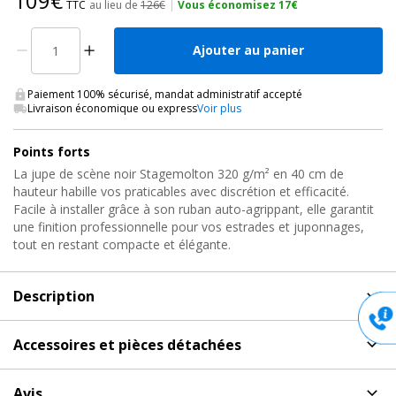
109€
TTC
au lieu de
126€
|
Vous économisez 17€
Ajouter au panier
Paiement 100% sécurisé, mandat administratif accepté
Livraison économique ou express
Voir plus
Points forts
La jupe de scène noir Stagemolton 320 g/m² en 40 cm de
hauteur habille vos praticables avec discrétion et efficacité.
Facile à installer grâce à son ruban auto-agrippant, elle garantit
une finition professionnelle pour vos estrades et juponnages,
tout en restant compacte et élégante.
Description
Description
de Juponnage de Scène, STAGE SKIRT
Accessoires et pièces détachées
STAGEMOLTON 40X600 Showgear
Accessoires et pièces détachées
pour Juponnage de
Ajoutez une finition professionnelle et discrète à vos estrades !
Avis