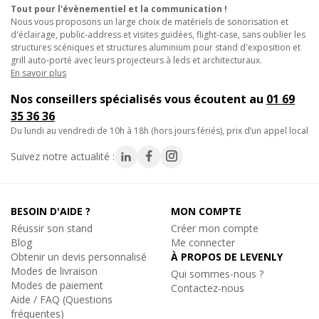
Juponnage de scène pour praticable lors de séminaires et
Tout pour l'évènementiel et la communication !
Réf. 20188
Nous vous proposons un large choix de matériels de sonorisation et
conférences.
d'éclairage, public-address et visites guidées, flight-case, sans oublier les
Habillage de praticable de scène dans des expositions et
Ajouter au panier
structures scéniques et structures aluminium pour stand d'exposition et
salons professionnels.
grill auto-porté avec leurs projecteurs à leds et architecturaux.
Jupe podium pour petites estrades lors de remises de prix.
En savoir plus
Finition élégante pour scène modulable dans des espaces
Nos conseillers spécialisés vous écoutent au
01 69
culturels.
-12%
Showgear
35 36 36
STAGE SKIRT STAGEMOLTON 20X600, Juponnage de
du lundi au vendredi de 10h à 18h (hors jours fériés), prix d’un appel local
Scène
Commandez dès aujourd’hui la jupe de scène 40 cm et valorisez
Jupe de Scène H20cm x L600cm
vos praticables avec élégance.
Suivez notre actualité :
91€
Remise
-12%
TTC
Caractéristiques techniques :
En stock, livré sous 24/48h
Réf. 20189
BESOIN D'AIDE ?
MON COMPTE
Hauteur : 0.4 m
Réussir son stand
Créer mon compte
Ajouter au panier
Largeur : 6 m
Blog
Me connecter
Matériau : Molton
Obtenir un devis personnalisé
À PROPOS DE LEVENLY
Poids du tissu : 320 g/m²
Modes de livraison
Qui sommes-nous ?
Modes de paiement
Couleur : noir
Contactez-nous
-12%
Showgear
Aide / FAQ (Questions
Lavable : non
STAGE SKIRT STAGEMOLTON 100X600, Juponnage
fréquentes)