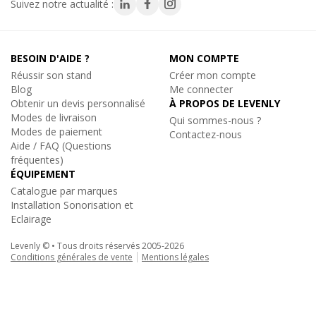
Suivez notre actualité :
performances exceptionnelles, une polyvalence remarquable et
une fiabilité inégalée, faisant de lui un choix idéal pour les
professionnels de l'éclairage scénique et théâtral.
BESOIN D'AIDE ?
MON COMPTE
Réussir son stand
Créer mon compte
- LED RGB-ACL de 150W
Blog
Me connecter
- Zoom manuel de 25° à 50°
Obtenir un devis personnalisé
À PROPOS DE LEVENLY
- IRC élevé pour un rendu précis des couleurs
Modes de livraison
Qui sommes-nous ?
- Système d'obturation intégré
Modes de paiement
Contactez-nous
- DMX & RDM
Aide / FAQ (Questions
fréquentes)
ÉQUIPEMENT
Caractéristiques techniques :
Catalogue par marques
Source
Installation Sonorisation et
- Type de source lumineuse : LED
Eclairage
- Puissance source lumineuse : 150W
- Couleur Led : RGBACL
Levenly © • Tous droits réservés 2005-2026
Conditions générales de vente
Mentions légales
- Taux de Rafraîchissement : 25 kHz
- Éclairement lumineux à 2 m : 1588 lx
- Éclairement lumineux à 3 m : 706 lx
Showtec
|
PERFORMER PROFILE ZOOM 150 Q6
- Éclairement lumineux à 5 m : 254 lx
Projecteur LED de théâtre RGB-ACL de 150W