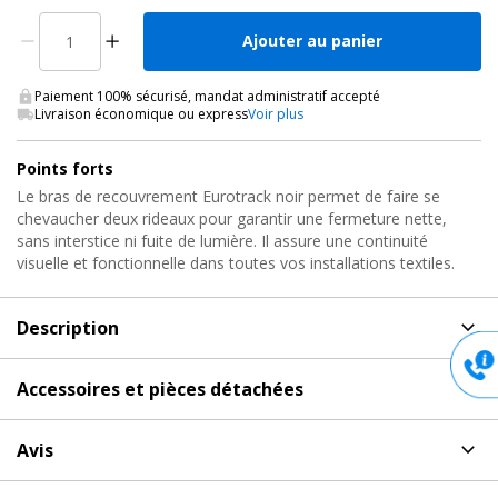
Ajouter au panier
Paiement 100% sécurisé, mandat administratif accepté
Livraison économique ou express
Voir plus
Points forts
Le bras de recouvrement Eurotrack noir permet de faire se
chevaucher deux rideaux pour garantir une fermeture nette,
sans interstice ni fuite de lumière. Il assure une continuité
visuelle et fonctionnelle dans toutes vos installations textiles.
Description
Description
de Système Eurotrack, EUROTRACK - OVERLAP
Accessoires et pièces détachées
ARM Wentex
Accessoires et pièces détachées
pour Système
Systèmes de Rails pour Rideaux Scéniques pour
Avis
Eurotrack, EUROTRACK - OVERLAP ARM Wentex
Salles de Spectacles
Discret et efficace, cet accessoire s'intègre au système
Aucun avis pour EUROTRACK - OVERLAP ARM, Système