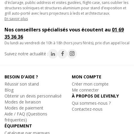
d'éclairage, public-address et visites guidées, flight-case, sans oublier les
structures scéniques et structures aluminium pour stand d'exposition et
Optimisez vos installations textiles avec le bras de
grill auto-porté avec leurs projecteurs à leds et architecturaux.
recouvrement noir : une solution simple et fiable pour garantir
En savoir plus
un rendu impeccable !
-9%
Wentex
EUROTRACK - ANGLE 90 - NOIR - 50CM, Système
Nos conseillers spécialisés vous écoutent au
01 69
Eurotrack
Caractéristiques techniques :
35 36 36
Angle 90 degrés de 50cm en noir
- Longueur (mm) : 395 mm
du lundi au vendredi de 10h à 18h (hors jours fériés), prix d’un appel local
64€
Remise
-
- Hauteur (mm) : 50 mm
TTC
Suivez notre actualité :
- Largeur (mm) : 22 mm
Sur commande, disponible en quelques jo
- Poids : 0.354 kg
Réf. 19993
- Matériau : métal
BESOIN D'AIDE ?
Ajouter au panier
MON COMPTE
- Finition : revêtement thermolaqué
Réussir son stand
Créer mon compte
- Couleur : noir
Blog
Me connecter
Obtenir un devis personnalisé
À PROPOS DE LEVENLY
Modes de livraison
Qui sommes-nous ?
-31%
Wentex
Modes de paiement
Contactez-nous
EUROTRACK - HEAVY DUTY (HD) RUNNER BLACK, Systè
Aide / FAQ (Questions
Eurotrack
fréquentes)
Bras de chevauchement Heavy Duty
ÉQUIPEMENT
72€
Remise
-3
TTC
Catalogue par marques