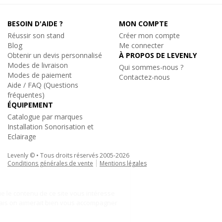
BESOIN D'AIDE ?
MON COMPTE
Wentex
Réussir son stand
RIDEAU DIMOUT NOIR 3M30 X 3M (H), Rideau
Créer mon compte
Pendrillon Pipe and Drape
Blog
Me connecter
8
x
Rideau plissé Noir 260 g/m2
Obtenir un devis personnalisé
À PROPOS DE LEVENLY
Modes de livraison
Réf. 19760
Qui sommes-nous ?
Prix unitaire :
258€
TTC
Modes de paiement
Contactez-nous
Aide / FAQ (Questions
En savoir plus
fréquentes)
ÉQUIPEMENT
Catalogue par marques
Wentex
Installation Sonorisation et
FLIGHTCASE PIPE AND DRAPE - EMBASES 45 X 45
Eclairage
CM, Flight-case embases pendrillons scéniques
1
x
Flight-case embases 45 x 45cm
Levenly © • Tous droits réservés 2005-2026
Réf. 19846
Conditions générales de vente
Mentions légales
Prix unitaire :
1 432€
TTC
En savoir plus
Wentex
|
PACK STANDARD 01PN
21m de pendrillons Noir avec Supports
6 084€
TTC
au lieu de
8 708.40€