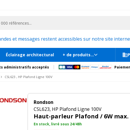
ementiel et la communication, stand exposition, scène, podium et estrade, etc. 
25
V
En st
tions
Produits complémentaires
es et messages restent accessibles sur notre site internet
Éclairage architectural
+ de produits...
P
s administratifs acceptés
Paiemen
CSL623 , HP Plafond Ligne 100V
Rondson
CSL623, HP Plafond Ligne 100V
Haut-parleur Plafond / 6W max.
En stock, livré sous 24/48h