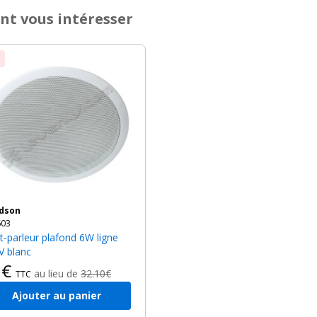
nt vous intéresser
ndson
603
V blanc
9€
au lieu de
32.10€
TTC
Ajouter au panier