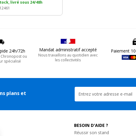
tock, livré sous 24/48h
 12461
Mandat administratif accepté
apide 24h/72h
Paiement 10
Nous travaillons au quotidien avec
, Chronopost ou
les collectivités
ur spécialisé
ns plans et
BESOIN D'AIDE ?
Réussir son stand