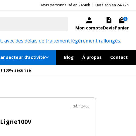
|
20ans d'expérience aux côtés des professionnels et acteurs publics.
Devis personnalisé
en 24/48h
Livraison en 24/72h
€
TTC
au lieu de
27.30€
Ajouter au panier
ock, livré sous 24/48h
0
Mon compte
Devis
Panier
Réf. 12463
, avec des délais de traitement légèrement rallongés.
ar secteur d’activité
Blog
À propos
Contact
t 100% sécurisé
Réf. 12463
 Ligne100V