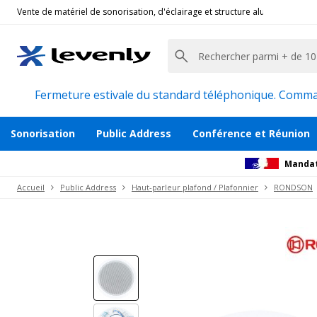
Vente de matériel de sonorisation, d'éclairage et structure alu pour l'évèn
Rondson
|
CSL623, HP Plafond Ligne 100V
Haut-parleur Plafond / 6W max. Ligne100
Description
Avis
Documents
Recommanda
Fermeture estivale du standard téléphonique. Command
Sonorisation
Public Address
Conférence et Réunion
Mandat
Accueil
Public Address
Haut-parleur plafond / Plafonnier
RONDSON