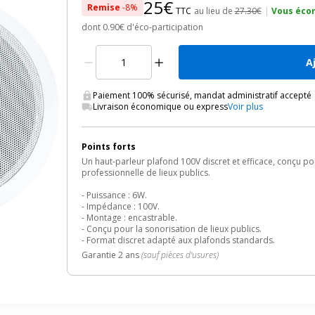
25€
Remise
-8%
TTC
au lieu de
27.30€
|
Vous éco
dont 0.90€ d'éco-participation
A
Paiement 100% sécurisé, mandat administratif accepté
Livraison économique ou express
Voir plus
Points forts
Un haut-parleur plafond 100V discret et efficace, conçu pou
professionnelle de lieux publics.
- Puissance : 6W.
- Impédance : 100V.
- Montage : encastrable.
- Conçu pour la sonorisation de lieux publics.
- Format discret adapté aux plafonds standards.
Garantie 2 ans
(sauf pièces d'usures)