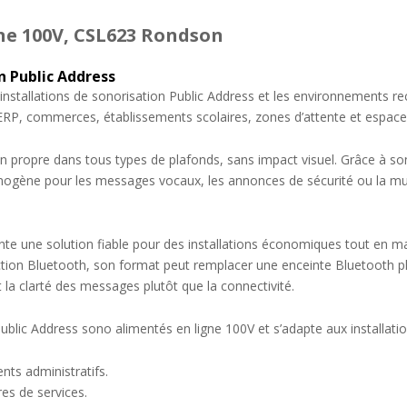
ne 100V, CSL623 Rondson
n Public Address
installations de sonorisation Public Address et les environnements rec
RP, commerces, établissements scolaires, zones d’attente et espaces
n propre dans tous types de plafonds, sans impact visuel. Grâce à so
omogène pour les messages vocaux, les annonces de sécurité ou la mu
sente une solution fiable pour des installations économiques tout en m
onction Bluetooth, son format peut remplacer une enceinte Bluetooth 
t la clarté des messages plutôt que la connectivité.
ublic Address sono alimentés en ligne 100V et s’adapte aux installati
nts administratifs.
es de services.