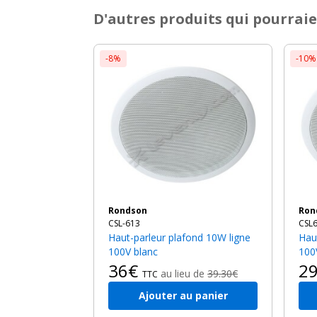
D'autres produits qui pourraie
-8%
-10%
Rondson
Ro
CSL-613
CSL
Haut-parleur plafond 10W ligne
Haut-parleur plafond 6W ligne
100V blanc
100
36€
2
au lieu de
39.30€
TTC
Ajouter au panier