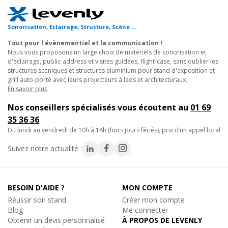
Chacun des tubes principaux mesure 50mm de diamètre,
Sonorisation, Eclairage, Structure, Scène ...
renforcé par des filets de 16mm de diamètre. Malgré un poids
Tout pour l'évènementiel et la communication !
mini de 7,3 kilos, la Contest Qua29-100 est une force de la
Nous vous proposons un large choix de matériels de sonorisation et
nature ! Elle peut supporter
jusqu'à 1167 kilos en charge
d'éclairage, public-address et visites guidées, flight-case, sans oublier les
portée
centrée sur 4m de poutre (consulter le tableau de
structures scéniques et structures aluminium pour stand d'exposition et
grill auto-porté avec leurs projecteurs à leds et architecturaux.
charge).
En savoir plus
Des poutres polyvalentes pour tous vos évènements : maniable
Nos conseillers spécialisés vous écoutent au
01 69
et extrêmement fiable, la Qua29-100 est adaptée à toutes les
35 36 36
applications, des petits évènements aux grandes productions, y
du lundi au vendredi de 10h à 18h (hors jours fériés), prix d’un appel local
compris les plus exigeantes en matière de charge portée. C'est
Suivez notre actualité :
une
structure de choix pour les stands d'expo, les
showrooms
, les portiques, les grills autoportés, les petits
festivals ou les grands concerts.
BESOIN D'AIDE ?
MON COMPTE
Applications possibles :
Réussir son stand
Créer mon compte
Blog
Me connecter
- Montage de grill technique pour scène, concert ou pièce de
Obtenir un devis personnalisé
À PROPOS DE LEVENLY
théâtre.