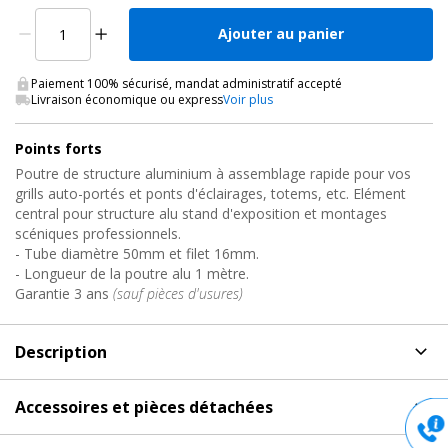
Ajouter au panier
Paiement 100% sécurisé, mandat administratif accepté
Livraison économique ou express
Voir plus
Points forts
Poutre de structure aluminium à assemblage rapide pour vos
grills auto-portés et ponts d'éclairages, totems, etc. Elément
central pour structure alu stand d'exposition et montages
scéniques professionnels.
- Tube diamètre 50mm et filet 16mm.
- Longueur de la poutre alu 1 mètre.
Garantie 3 ans
(sauf pièces d'usures)
Description
Description
de Structure Carrée Aluminium QUATRO29,
Accessoires et pièces détachées
QUA29-100 Contestage
Accessoires et pièces détachées
pour Structure Carrée