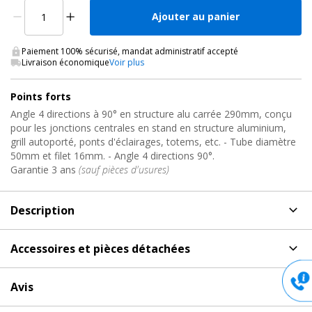
Ajouter au panier
Paiement 100% sécurisé, mandat administratif accepté
Livraison économique
Voir plus
Points forts
Angle 4 directions à 90° en structure alu carrée 290mm, conçu
pour les jonctions centrales en stand en structure aluminium,
grill autoporté, ponts d'éclairages, totems, etc. - Tube diamètre
50mm et filet 16mm. - Angle 4 directions 90°.
Garantie 3 ans
(sauf pièces d'usures)
Description
Description
de Angle structure carrée quatro29, AGQUA-
Accessoires et pièces détachées
06 Contestage
Accessoires et pièces détachées
pour Angle structure
Angle de Structure Alu Carré de section 290mm
Avis
carrée quatro29, AGQUA-06 Contestage
Structurez vos volumes complets avec un angle en structure alu