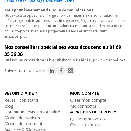
Sonorisation, Eclairage, Structure, Scène ...
autoporté et de stand d’exposition design en salon
Tout pour l'évènementiel et la communication !
professionnel. Il convient également aux structures aluminium
Nous vous proposons un large choix de matériels de sonorisation et
carré utilisées en exposition, galerie d’art ou hall d’accueil dans le
d'éclairage, public-address et visites guidées, flight-case, sans oublier les
cadre d’un matériel pour stand d’exposition structurant.
structures scéniques et structures aluminium pour stand d'exposition et
grill auto-porté avec leurs projecteurs à leds et architecturaux.
En savoir plus
Applications possibles :
- Création de cadres complets pour stand alu en salon pour
Nos conseillers spécialisés vous écoutent au
01 69
professionnel.
35 36 36
- Montage de grill technique pour scène ou concert.
du lundi au vendredi de 10h à 18h (hors jours fériés), prix d’un appel local
- Construction de grill autoporté en événementiel.
Suivez notre actualité :
- Structuration d’espace modulaire en exposition.
Intégrez une structure aluminium carré 290mm conçue pour des
BESOIN D'AIDE ?
MON COMPTE
montages professionnels de grande envergure !
Réussir son stand
Créer mon compte
Blog
Me connecter
Caractéristiques techniques :
Obtenir un devis personnalisé
À PROPOS DE LEVENLY
- Angle 4 directions 90 degrés
Modes de livraison
Qui sommes-nous ?
- Diamètre des tubes : 50mm
Modes de paiement
Contactez-nous
- Filets : 16mm
Aide / FAQ (Questions