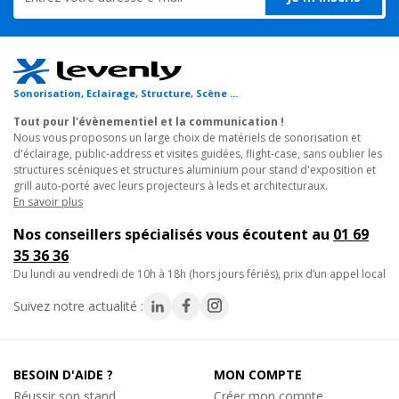
10€
• Résistance supérieure : L'alliage EN-AW 6082 T6 offre un
TTC
excellent rapport poids/résistance
En stock, livré sous 24/48h
• Compatibilité : S'associe parfaitement avec les autres éléments
Réf. 02064
de la gamme TRIO-DECO
Ajouter au panier
Sonorisation, Eclairage, Structure, Scène ...
Applications
Tout pour l'évènementiel et la communication !
- Stands d'exposition
Nous vous proposons un large choix de matériels de sonorisation et
- Aménagement de magasins
d'éclairage, public-address et visites guidées, flight-case, sans oublier les
Mobil Truss
- Vitrines
structures scéniques et structures aluminium pour stand d'exposition et
CLM16, Crochet structure alu
grill auto-porté avec leurs projecteurs à leds et architecturaux.
- Grills autoportés ou suspendus
Crochet projecteur diamètre 15 à 35mm
En savoir plus
- Showrooms
5.80€
- Décorations promotionnelles
TTC
Nos conseillers spécialisés vous écoutent au
01 69
Sur commande, disponible en quelques jo
35 36 36
Réf. 06480
Caractéristiques techniques :
du lundi au vendredi de 10h à 18h (hors jours fériés), prix d’un appel local
• Section de structure alu : 220mm
Suivez notre actualité :
Ajouter au panier
• Angle 2 départs à 90° horizontaux
• Assemblage par manchons à goupilles coniques et clavettes
• Composition : 3 tubes triangulés de 35 mm de diamètre,
épaisseur 1,6 mm
BESOIN D'AIDE ?
MON COMPTE
-11%
Mobil Truss
• Matériau : Alliage d'aluminium EN-AW 6082 T6
Réussir son stand
Créer mon compte