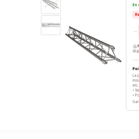
En 
R
Poi
La 
mon
etc.
• S
• P
Gar