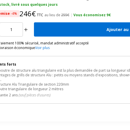
stock, livré sous quelques jours
246€
emise
-4%
TTC
au lieu de
255€
|
Vous économisez 9€
Ajouter au
Paiement 100% sécurisé, mandat administratif accepté
Livraison économique
Voir plus
nts forts
poutre de structure alu triangulaire est la plus demandée de part sa longueur i
tages de grills de structure Alu : petits ou moyens stands d'expositions, sh
..
tructure Alu Triangulaire de section 220mm
outre triangulaire de longueur 2 mètres
antie 2 ans
(sauf pièces d'usures)