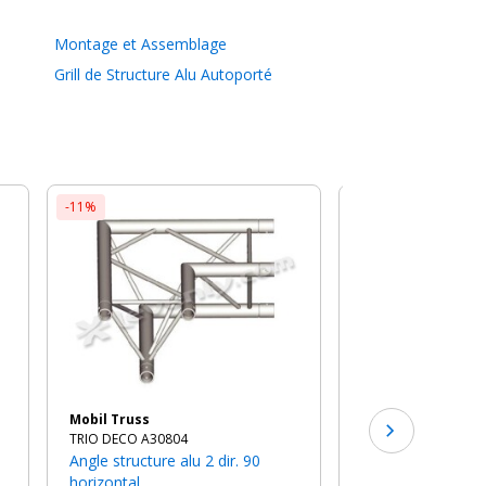
Montage et Assemblage
Grill de Structure Alu Autoporté
-11%
-4%
Mobil Truss
TRIO DECO 30110
Poutre structure alu 1m de
longueur
178€
au l
TTC
Mobil Truss
TRIO DECO A30804
Angle structure alu 2 dir. 90
horizontal