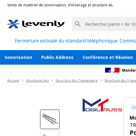
Vente de matériel de sonorisation, d'éclairage et structure alu pour l'évèn
Mobil Truss
|
TRIO DECO 30120, Structure triangu
Poutre structure alu 2m de longueur
Description
Accessoires et pièces détachées
Avi
Fermeture estivale du standard téléphonique. Command
Sonorisation
Public Address
Conférence et Réunion
Mandat
Accueil
Structures Alu
Structure Alu Triangulaire
Structure Alu Trian
Co
Mo
TR
P