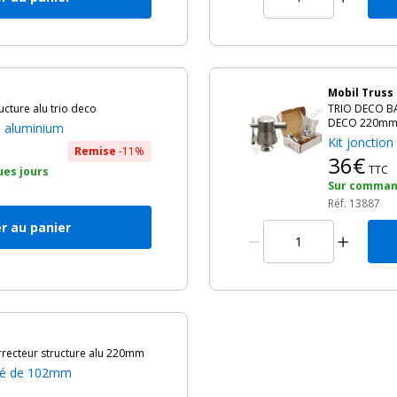
Mobil Truss
cture alu trio deco
TRIO DECO BAS
DECO 220m
e aluminium
Kit jonctio
Remise
-11%
36€
TTC
ues jours
Sur command
Réf. 13887
r au panier
ecteur structure alu 220mm
gé de 102mm