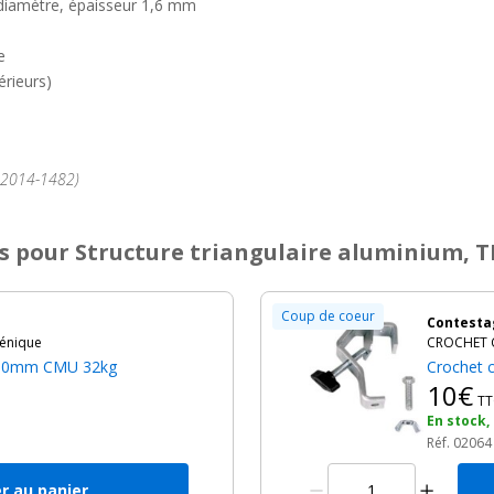
 diamètre, épaisseur 1,6 mm
e
rieurs)
°2014-1482)
s
pour Structure triangulaire aluminium, T
Coup de coeur
Contesta
énique
CROCHET C
à 50mm CMU 32kg
Crochet 
10€
TT
h
En stock,
Réf. 02064
r au panier