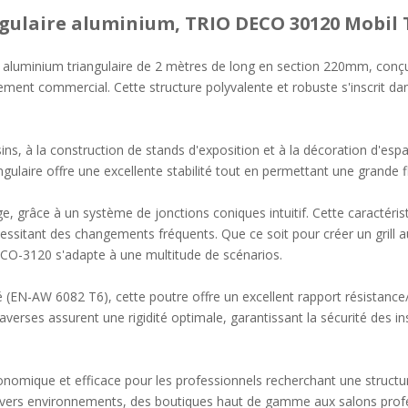
gulaire aluminium, TRIO DECO 30120 Mobil 
aluminium triangulaire de 2 mètres de long en section 220mm, conçu
ement commercial. Cette structure polyvalente et robuste s'inscrit 
ns, à la construction de stands d'exposition et à la décoration d'es
iangulaire offre une excellente stabilité tout en permettant une grande f
ge, grâce à un système de jonctions coniques intuitif. Cette caractéris
ssitant des changements fréquents. Que ce soit pour créer un grill
ECO-3120 s'adapte à une multitude de scénarios.
 (EN-AW 6082 T6), cette poutre offre un excellent rapport résistance/p
averses assurent une rigidité optimale, garantissant la sécurité des 
mique et efficace pour les professionnels recherchant une structure 
vers environnements, des boutiques haut de gamme aux salons profe