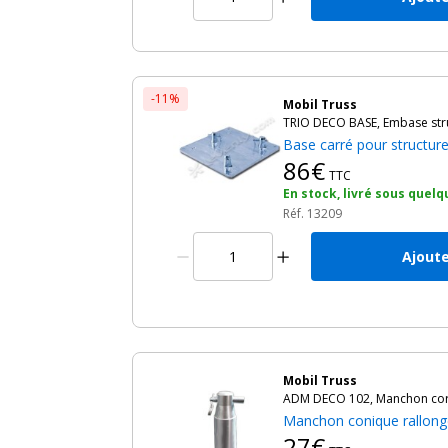
-11%
Mobil Truss
TRIO DECO BASE, Embase stru
Base carré pour structur
86€
TTC
En stock, livré sous quelq
Réf. 13209
Ajoute
Mobil Truss
ADM DECO 102, Manchon corr
Manchon conique rallon
27€