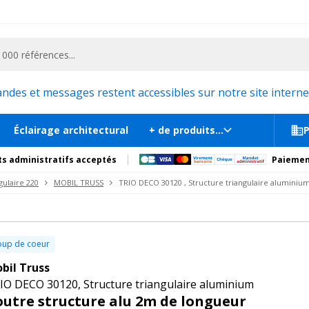
ementiel et la communication, stand exposition, scène, podium et estrade, etc. 
24
laire aluminium
En stock, liv
s
Documents
Recommandations
Produits compl
es et messages restent accessibles sur notre site internet
Éclairage architectural
+ de produits...
P
s administratifs acceptés
Paiemen
gulaire 220
MOBIL TRUSS
TRIO DECO 30120 , Structure triangulaire aluminiu
up de coeur
bil Truss
IO DECO 30120, Structure triangulaire aluminium
outre structure alu 2m de longueur