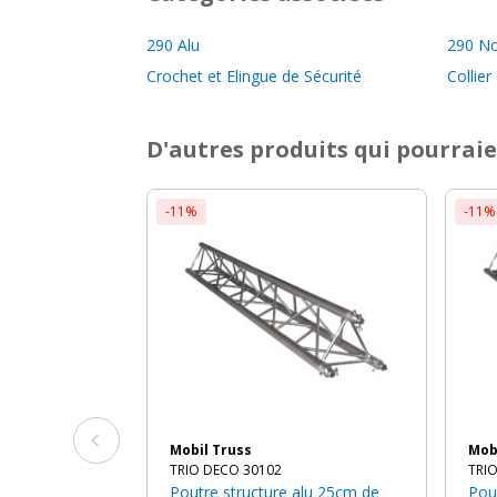
290 Alu
290 No
Crochet et Elingue de Sécurité
Collier
D'autres produits qui pourraie
-11%
-11%
Mobil Truss
Mo
TRIO DECO 30102
TRI
Poutre structure alu 25cm de
Poutre structure alu 40cm de