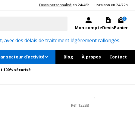
|
20ans d'expérience aux côtés des professionnels et acteurs publics.
Devis personnalisé
en 24/48h
Livraison en 24/72h
6€
TTC
au lieu de
255€
Ajouter au panier
ré sous quelques jours
0
Mon compte
Devis
Panier
émentaires
Réf. 12288
, avec des délais de traitement légèrement rallongés.
ar secteur d’activité
Blog
À propos
Contact
t 100% sécurisé
m
Réf. 12288