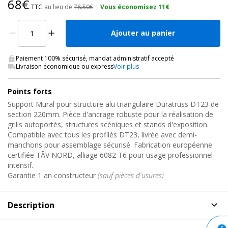
68€
TTC
au lieu de
78.50€
|
Vous économisez 11€
Ajouter au panier
Paiement 100% sécurisé, mandat administratif accepté
Livraison économique ou express
Voir plus
Points forts
Support Mural pour structure alu triangulaire Duratruss DT23 de
section 220mm. Pièce d'ancrage robuste pour la réalisation de
grills autoportés, structures scéniques et stands d'exposition.
Compatible avec tous les profilés DT23, livrée avec demi-
manchons pour assemblage sécurisé. Fabrication européenne
certifiée TÃV NORD, alliage 6082 T6 pour usage professionnel
intensif.
Garantie 1 an constructeur
(sauf pièces d'usures)
Description
Description
de Support Mural pour Structure Alu