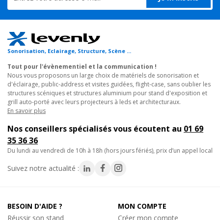
Structure Alu
Broche Sécurité Structure Alu DT20/40
SAFETY CLIP
Utilisations typiques :
0.20€
• Support mural pour décors scéniques et stands.
TTC
• Installations modulaires pour prestataires événementiels.
En stock, livré sous 24/48h
Sonorisation, Eclairage, Structure, Scène ...
• Décoration de showrooms, magasins et restaurants.
Réf. 17267
Tout pour l'évènementiel et la communication !
• Structures scéniques pour collectivités et entreprises.
Nous vous proposons un large choix de matériels de sonorisation et
Ajouter au panier
d'éclairage, public-address et visites guidées, flight-case, sans oublier les
Caractéristiques techniques :
structures scéniques et structures aluminium pour stand d'exposition et
grill auto-porté avec leurs projecteurs à leds et architecturaux.
- Type : Support Mural triangulaire
En savoir plus
- Section compatible : 220mm extérieur
- Poids : 2 Kg
Nos conseillers spécialisés vous écoutent au
01 69
- Alliage : 6082 T6 (AlMgSi1)
35 36 36
- Compatibilité : Structure Alu Triangulaire DT23 220
du lundi au vendredi de 10h à 18h (hors jours fériés), prix d’un appel local
- Certification : TÜV NORD
Suivez notre actualité :
BESOIN D'AIDE ?
MON COMPTE
Réussir son stand
Créer mon compte