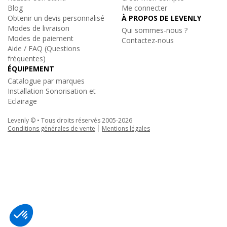
Blog
Me connecter
Obtenir un devis personnalisé
À PROPOS DE LEVENLY
Modes de livraison
Qui sommes-nous ?
Modes de paiement
Contactez-nous
Aide / FAQ (Questions
fréquentes)
ÉQUIPEMENT
Catalogue par marques
Installation Sonorisation et
Eclairage
Levenly © • Tous droits réservés 2005-2026
Conditions générales de vente
Mentions légales
Duratruss
|
DT23-WPM
Support Mural Structure Alu DT23-WPM
68€
TTC
au lieu de
78.50€
Ajouter au panier