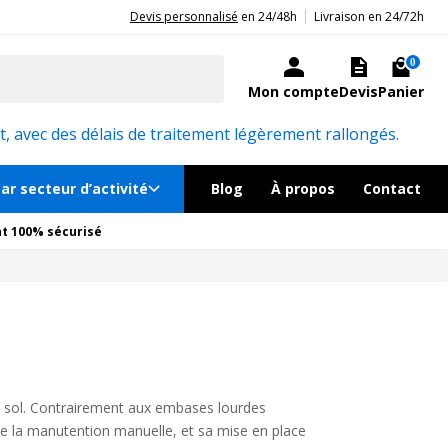
|
20ans d'expérience aux côtés des professionnels et acteurs publics.
Devis personnalisé
en 24/48h
Livraison en 24/72h
0
Mon compte
Devis
Panier
, avec des délais de traitement légèrement rallongés.
ar secteur d’activité
Blog
À propos
Contact
t 100% sécurisé
u sol. Contrairement aux embases lourdes
lite la manutention manuelle, et sa mise en place