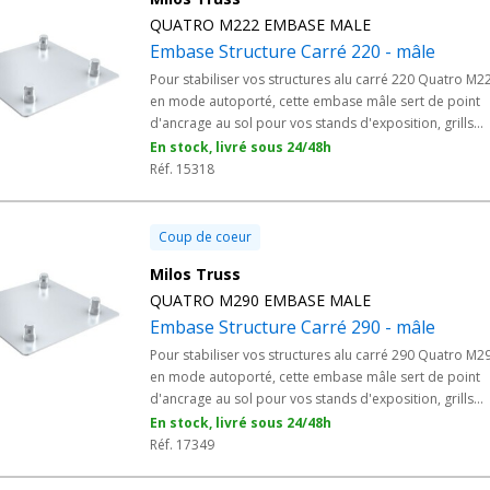
QUATRO M222 EMBASE MALE
Embase Structure Carré 220 - mâle
Pour stabiliser vos structures alu carré 220 Quatro M2
en mode autoporté, cette embase mâle sert de point
d'ancrage au sol pour vos stands d'exposition, grills
événementiels et installations scéniques modulaires. L
En stock, livré sous 24/48h
connexion mâle s'assemble naturellement aux poutres
Réf. 15318
accessoires de la gamme MILOS TRUSS, avec une stabil
fiable pour vos installations professionnelles.
Coup de coeur
Milos Truss
QUATRO M290 EMBASE MALE
Embase Structure Carré 290 - mâle
Pour stabiliser vos structures alu carré 290 Quatro M2
en mode autoporté, cette embase mâle sert de point
d'ancrage au sol pour vos stands d'exposition, grills
événementiels et installations scéniques modulaires. L
En stock, livré sous 24/48h
connexion mâle s'assemble naturellement aux poutres
Réf. 17349
accessoires de la gamme MILOS TRUSS, avec une stabil
fiable pour vos installations professionnelles.