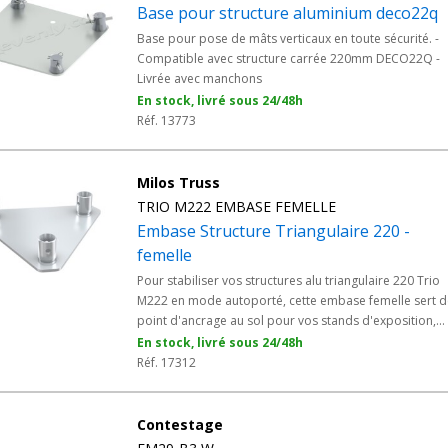
Base pour structure aluminium deco22q
Base pour pose de mâts verticaux en toute sécurité. -
Compatible avec structure carrée 220mm DECO22Q -
Livrée avec manchons
En stock, livré sous 24/48h
Réf. 13773
Milos Truss
TRIO M222 EMBASE FEMELLE
Embase Structure Triangulaire 220 -
femelle
Pour stabiliser vos structures alu triangulaire 220 Trio
M222 en mode autoporté, cette embase femelle sert d
point d'ancrage au sol pour vos stands d'exposition,
grills événementiels et installations scéniques modulai
En stock, livré sous 24/48h
La connexion femelle s'assemble naturellement aux
Réf. 17312
poutres et accessoires de la gamme MILOS TRUSS, ave
une stabilité fiable pour vos installations
professionnelles.
Contestage