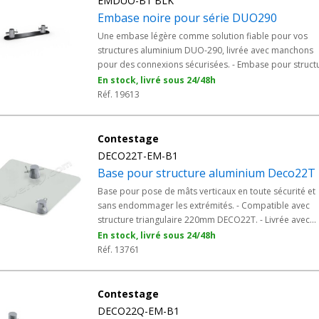
EMDUO-B1 BLK
Embase noire pour série DUO290
Une embase légère comme solution fiable pour vos
structures aluminium DUO-290, livrée avec manchons
pour des connexions sécurisées. - Embase pour struct
DUO 290
En stock, livré sous 24/48h
Réf. 19613
Contestage
DECO22T-EM-B1
Base pour structure aluminium Deco22T
Base pour pose de mâts verticaux en toute sécurité et
sans endommager les extrémités. - Compatible avec
structure triangulaire 220mm DECO22T. - Livrée avec
manchons. - Solution idéale en installation de magasin,
En stock, livré sous 24/48h
construction de stand d'exposition ou en décoration.
Réf. 13761
Contestage
DECO22Q-EM-B1