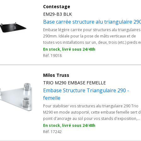
Contestage
EM29-B3 BLK
Base carrée structure alu triangulaire 29
Embase légère carrée pour structures alu triangulaires
290mm. Idéale pour la pose de mâts verticaux et de
toutes vos installations sur un, deux, trois (etc.) pieds e
intérieur et en toute sécurité. - livrée avec demi-manc
En stock, livré sous 24/48h
et kit de montage ; - peut servir de support sur totem ; 
Réf. 19018
conçu expressément pour les structures triangulaires
290mm.
Milos Truss
TRIO M290 EMBASE FEMELLE
Embase Structure Triangulaire 290 -
femelle
Pour stabiliser vos structures alu triangulaire 290 Trio
M290 en mode autoporté, cette embase femelle sert d
point d'ancrage au sol pour vos stands d'exposition,
grills événementiels et installations scéniques modulai
En stock, livré sous 24/48h
La connexion femelle s'assemble naturellement aux
Réf. 17242
poutres et accessoires de la gamme MILOS TRUSS, ave