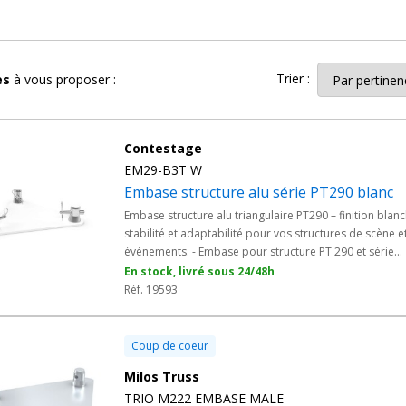
de levage.
a charge de la structure sur une surface suffisante pour garantir la st
Trier :
les
à vous proposer :
ssionnels du spectacle vivant et de l’événementiel, pour qui la rapidi
les sont également particulièrement adaptées aux
stands d’expositio
a légèreté du système permet de réorganiser ou de démonter l’instal
Contestage
EM29-B3T W
Embase structure alu série PT290 blanc
s que les
salles de spectacle municipale
s, médiathèques ou centres
Embase structure alu triangulaire PT290 – finition blanc
stabilité et adaptabilité pour vos structures de scène e
événements. - Embase pour structure PT 290 et série
irage constituent un autre usage fréquent : montés à faible hauteur 
TRIO290 - Avec manchons - Finition blanche
En stock, livré sous 24/48h
a légèreté de la pièce devient alors un critère décisif, tant pour le t
Réf. 19593
le réduite.
 notamment les kits de demi-jonction, peuvent être nécessaires selon 
Coup de coeur
Milos Truss
TRIO M222 EMBASE MALE