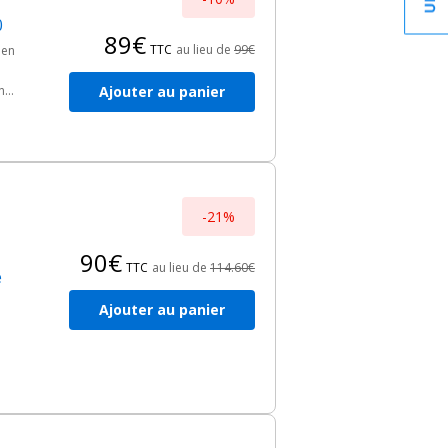
0
89€
TTC
au lieu de
99€
 en
Ajouter au panier
n
ur
-21%
90€
TTC
au lieu de
114.60€
e
Ajouter au panier
res.
res