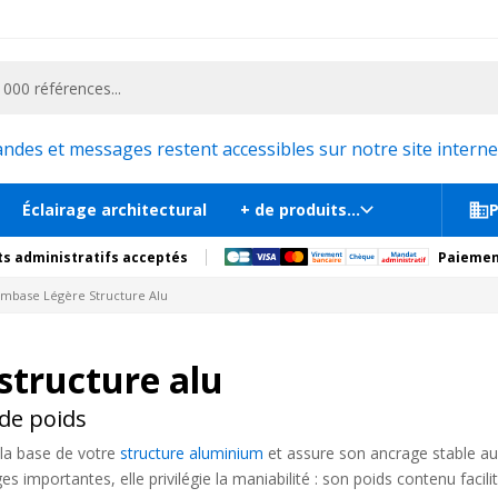
ementiel et la communication, stand exposition, scène, podium et estrade, etc. 
es et messages restent accessibles sur notre site internet
Éclairage architectural
+ de produits...
P
s administratifs acceptés
Paiemen
mbase Légère Structure Alu
structure alu
 de poids
t la base de votre
structure aluminium
et assure son ancrage stable a
es importantes, elle privilégie la maniabilité : son poids contenu faci