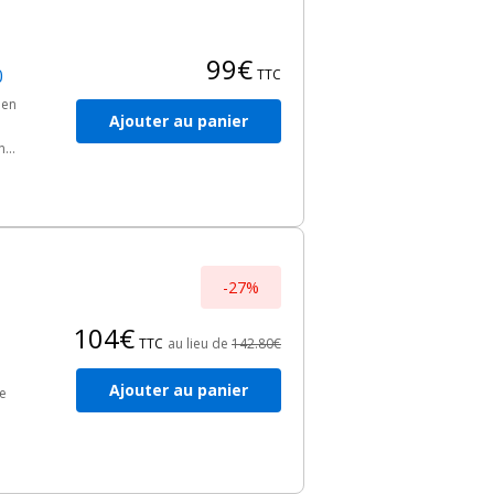
99€
0
TTC
 en
Ajouter au panier
n
hons
-
-27%
104€
TTC
au lieu de
142.80€
Ajouter au panier
e
res.
c