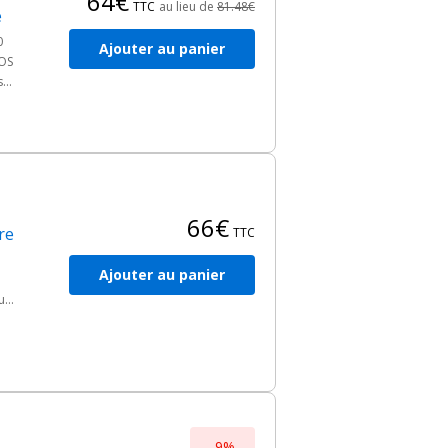
64€
ompatibilité
doit être vérifiée avant toute
TTC
au lieu de
81.48€
e
au — ses dimensions et son épaisseur — influe
0
s.
Ajouter au panier
LOS
s
nt
66€
re
TTC
Ajouter au panier
urs
u
m.
-9%