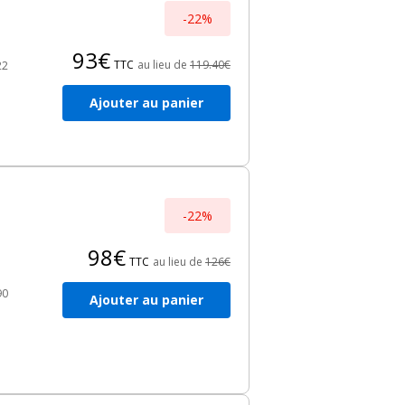
-22%
93€
TTC
au lieu de
119.40€
22
Ajouter au panier
a
 et
ité
-22%
98€
TTC
au lieu de
126€
90
Ajouter au panier
a
 et
ité