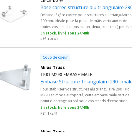
EM29-B3 W
Base carrée structure alu triangulaire 29
Embase légère carrée pour structures alu triangulaires
290mm. Idéale pour la pose de mâts verticaux et de
toutes vos installations sur un, deux, trois (etc.) pieds e
intérieur et en toute sécurité. - Livrée avec demi-
En stock, livré sous 24/48h
manchons et kit de montage. - Peut servir de support s
Réf. 19143
totem. - Conçu expressément pour les structures
triangulaires 290mm. - Finition blanche.
Coup de coeur
Milos Truss
TRIO M290 EMBASE MALE
Embase Structure Triangulaire 290 - mâl
Pour stabiliser vos structures alu triangulaire 290 Trio
M290 en mode autoporté, cette embase mâle sert de
point d'ancrage au sol pour vos stands d'exposition,
grills événementiels et installations scéniques modulai
En stock, livré sous 24/48h
La connexion mâle s'assemble naturellement aux pout
Réf. 17241
et accessoires de la gamme MILOS TRUSS, avec une
stabilité fiable pour vos installations professionnelles.
Milos Truss