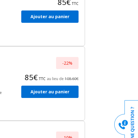
85€
TTC
Ajouter au panier
-22%
85€
TTC
au lieu de
108.60€
Ajouter au panier
e
res.
c
-10%