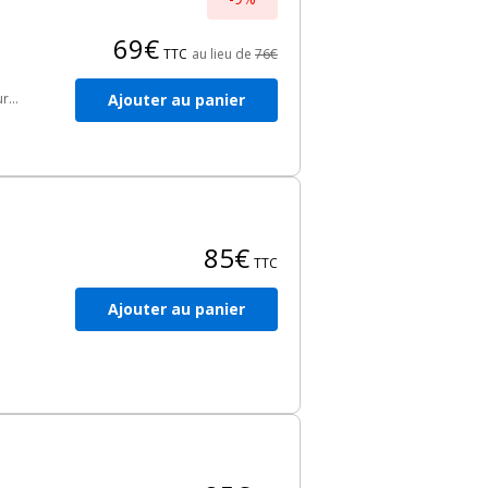
69€
TTC
au lieu de
76€
Ajouter au panier
ure
85€
TTC
Ajouter au panier
 en