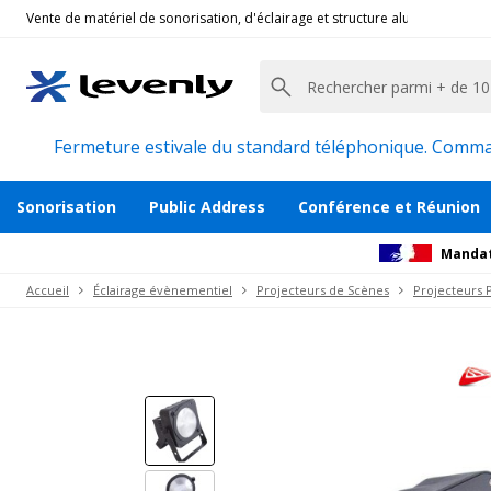
Vente de matériel de sonorisation, d'éclairage et structure alu pour l'évèn
Jb-Systems
|
COB-PLANO, Projecteur LED
Projecteur lumineux cob 36w très compa
Description
Avis
Documents
Recommanda
Fermeture estivale du standard téléphonique. Command
Sonorisation
Public Address
Conférence et Réunion
Mandat
Accueil
Éclairage évènementiel
Projecteurs de Scènes
Projecteurs 