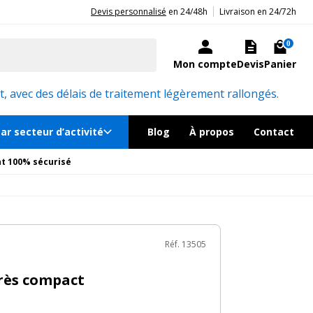
|
20ans d'expérience aux côtés des professionnels et acteurs publics.
Devis personnalisé
en 24/48h
Livraison en 24/72h
159€
TTC
Ajouter au panier
ock, livré sous 24/48h
0
Mon compte
Devis
Panier
Réf. 13505
, avec des délais de traitement légèrement rallongés.
ar secteur d’activité
Blog
À propos
Contact
t 100% sécurisé
Réf. 13505
rès compact