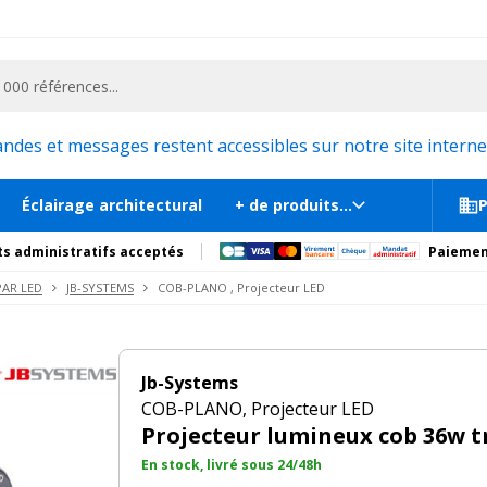
ementiel et la communication, stand exposition, scène, podium et estrade, etc. 
ct
En st
tions
Produits complémentaires
es et messages restent accessibles sur notre site internet
Éclairage architectural
+ de produits...
P
s administratifs acceptés
Paiemen
PAR LED
JB-SYSTEMS
COB-PLANO , Projecteur LED
Jb-Systems
COB-PLANO, Projecteur LED
Projecteur lumineux cob 36w t
En stock, livré sous 24/48h