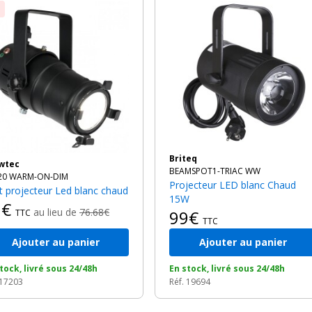
Briteq
owtec
BEAMSPOT1-TRIAC WW
20 WARM-ON-DIM
Projecteur LED blanc Chaud
tit projecteur Led blanc chaud
15W
1€
au lieu de
76.68€
99€
TTC
TTC
Ajouter au panier
Ajouter au panier
tock, livré sous 24/48h
En stock, livré sous 24/48h
 17203
Réf. 19694