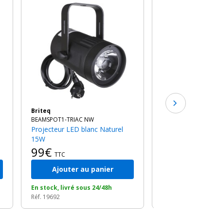
-12%
Showtec
COMPACT PAR 7 TRI
Projecteur par led slim / leds
tricolores
122€
au l
TTC
Briteq
BEAMSPOT1-TRIAC NW
Projecteur LED blanc Naturel
15W
99€
TTC
Ajouter au panier
Ajouter a
En stock, livré sous 24/48h
En stock, livré so
Réf. 19692
Réf. 13855