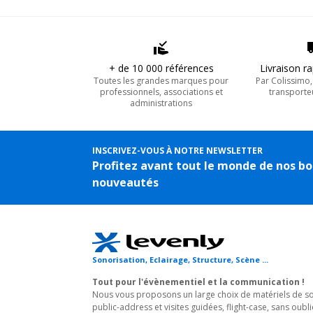
+ de 10 000 références
Livraison r
Toutes les grandes marques pour
Par Colissimo
professionnels, associations et
transporte
administrations
INSCRIVEZ-VOUS À NOTRE NEWSLETTER
Profitez avant tout le monde de nos bo
nouveautés
Sonorisation, Eclairage, Structure, Scène ...
Tout pour l'évènementiel et la communication !
Nous vous proposons un large choix de matériels de son
public-address et visites guidées, flight-case, sans oubli