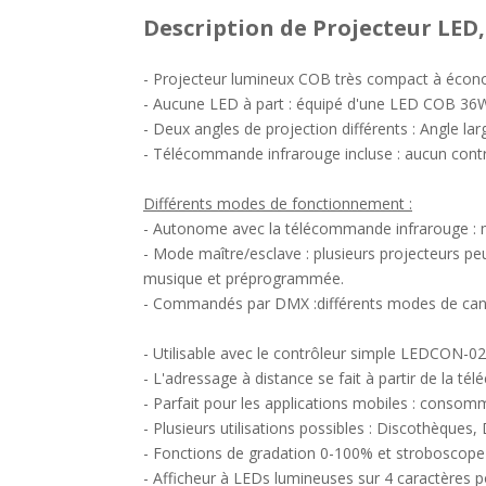
Description
de Projecteur LED
- Projecteur lumineux COB très compact à écono
- Aucune LED à part : équipé d'une LED COB 36W q
- Deux angles de projection différents : Angle larg
- Télécommande infrarouge incluse : aucun contrô
Différents modes de fonctionnement :
- Autonome avec la télécommande infrarouge : m
- Mode maître/esclave : plusieurs projecteurs pe
musique et préprogrammée.
- Commandés par DMX :différents modes de can
- Utilisable avec le contrôleur simple LEDCON-02
- L'adressage à distance se fait à partir de la t
- Parfait pour les applications mobiles : conso
- Plusieurs utilisations possibles : Discothèques,
- Fonctions de gradation 0-100% et stroboscope 
- Afficheur à LEDs lumineuses sur 4 caractères 