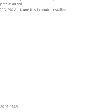
ecteur au sol !
RO 290 ALU, une fois la poutre installée !
°2014-1482)