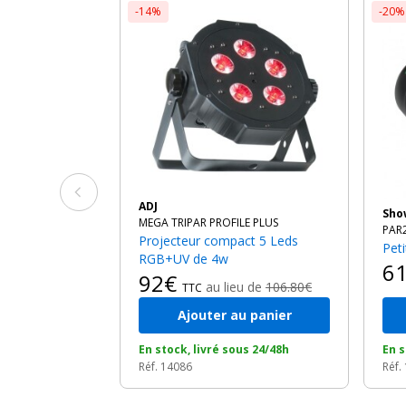
-14%
-20%
ADJ
Sh
MEGA TRIPAR PROFILE PLUS
PAR
Projecteur compact 5 Leds
Pe
RGB+UV de 4w
6
92€
au lieu de
106.80€
TTC
Ajouter au panier
En stock, livré sous 24/48h
En s
Réf. 14086
Réf.