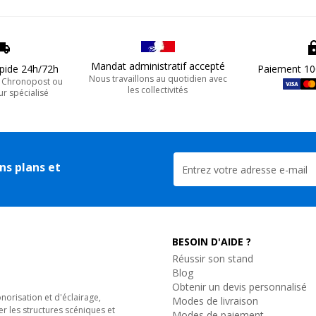
Mandat administratif accepté
apide 24h/72h
Paiement 10
Nous travaillons au quotidien avec
, Chronopost ou
les collectivités
ur spécialisé
ns plans et
BESOIN D'AIDE ?
Réussir son stand
Blog
Obtenir un devis personnalisé
orisation et d'éclairage,
Modes de livraison
er les structures scéniques et
Modes de paiement