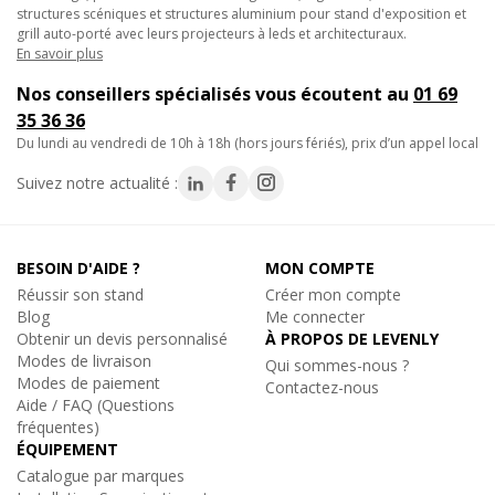
structures scéniques et structures aluminium pour stand d'exposition et
sessions intensives.
grill auto-porté avec leurs projecteurs à leds et architecturaux.
En savoir plus
Avantages techniques :
Nos conseillers spécialisés vous écoutent au
01 69
35 36 36
• Compatible avec toutes les machines à fumée ANTARI séries
du lundi au vendredi de 10h à 18h (hors jours fériés), prix d’un appel local
F, M, Z et IP (F-1, F-2, F-6, F-12, M-8, M-10, Z 350, Z 390, Z 800
III, Z 1000 III, Z 1200 III, Z 1500 III, Z 3000 III, IP 1600, IP 3000).
Suivez notre actualité :
• Compatible avec la plupart des machines à fumée du marché.
• Composition à base d'eau ne laissant aucun résidu huileux sur
les surfaces ni dans la machine.
BESOIN D'AIDE ?
MON COMPTE
• Conforme aux fiches de données de sécurité MSDS et aux
Réussir son stand
Créer mon compte
rapports SGS établis par laboratoire indépendant.
Blog
Me connecter
• Formulation écologique respectueuse de l'environnement et
Obtenir un devis personnalisé
À PROPOS DE LEVENLY
du contact humain.
Modes de livraison
Qui sommes-nous ?
Modes de paiement
Contactez-nous
Aide / FAQ (Questions
Utilisations et applications :
fréquentes)
ÉQUIPEMENT
• Théâtres et salles de spectacle pour soutenir la mise en
Catalogue par marques
lumière des effets scéniques.