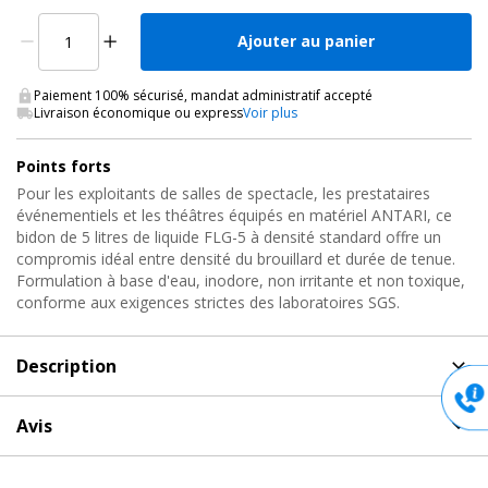
Ajouter au panier
Paiement 100% sécurisé, mandat administratif accepté
Livraison économique ou express
Voir plus
Points forts
Pour les exploitants de salles de spectacle, les prestataires
événementiels et les théâtres équipés en matériel ANTARI, ce
bidon de 5 litres de liquide FLG-5 à densité standard offre un
compromis idéal entre densité du brouillard et durée de tenue.
Formulation à base d'eau, inodore, non irritante et non toxique,
conforme aux exigences strictes des laboratoires SGS.
Description
Description
de Liquide à Fumée Densité Standard, FOG
Avis
FLUID FLG-5 Antari
Aucun avis pour FOG FLUID FLG-5, Liquide à Fumée Densité
Liquide à fumée polyvalent pour machines Antari