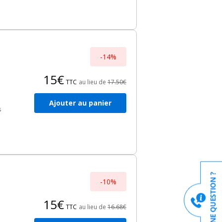
-14%
15€
TTC
au lieu de
17.50€
Ajouter au panier
s
s
,
08
-10%
15€
TTC
au lieu de
16.68€