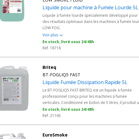
Liquide pour machine à Fumée Lourde 5L
Liquide à fumée lourde spécialement développé pour
des résultats optimaux dans les machines à fumée lou
LOW FOG.
Voir plus
En stock, livré sous 24/48h
Réf. 18718
Briteq
BT-FOGLIQ5 FAST
Liquide Fumée Dissipation Rapide 5L
Le BT-FOGLIQ5 FAST BRITEQ est un liquide à fumée
professionnel conçu pour les machines à fumée
verticales. Conditionné en bidon de 5 litres, il produit 
fumée à dissipation rapide qui simule de manière réali
En stock, livré sous 24/48h
les jets de CO2 verticaux. Cette alternative économique
Réf. 21165
pratique aux bonbonnes de CO2 en acier offre un effe
visuel spectaculaire pour les animations DJ, plateaux té
scènes et événements professionnels. La fumée génér
EuroSmoke