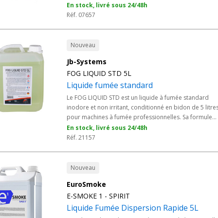
En stock, livré sous 24/48h
Réf. 07657
Nouveau
Jb-Systems
FOG LIQUID STD 5L
Liquide fumée standard
Le FOG LIQUID STD est un liquide à fumée standard
inodore et non irritant, conditionné en bidon de 5 litre
pour machines à fumée professionnelles. Sa formule
équilibrée garantit une densité de fumée régulière san
En stock, livré sous 24/48h
laisser de résidus gras, parfaite pour les prestations DJ
Réf. 21157
animations et événements en milieu professionnel.
Produit dans l'UE, conforme aux directives CE 1272/20
(CLP), 1907/2006 (REACH) et 67/548/CEE.
Nouveau
EuroSmoke
E-SMOKE 1 - SPIRIT
Liquide Fumée Dispersion Rapide 5L