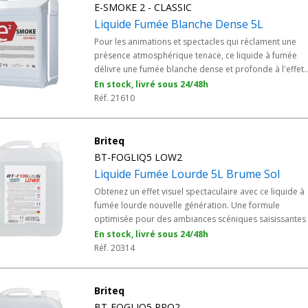
est inodore, non irritante, non toxique et ininflammabl
E-SMOKE 2 - CLASSIC
produite en UE avec un contrôle qualité rigoureux.
Liquide Fumée Blanche Dense 5L
Pour les animations et spectacles qui réclament une
présence atmosphérique tenace, ce liquide à fumée
délivre une fumée blanche dense et profonde à l'effet
durable. Ses particules ultrafines de 1 à 1,5 µm assuren
En stock, livré sous 24/48h
une réfraction optimale de la lumière et des faisceaux
Réf. 21610
parfaitement dessinés. Incolore, à odeur neutre et san
résidu, il accompagne les machines de 1000 à 1500W
avec des performances constantes.
Briteq
BT-FOGLIQ5 LOW2
Liquide Fumée Lourde 5L Brume Sol
Obtenez un effet visuel spectaculaire avec ce liquide à
fumée lourde nouvelle génération. Une formule
optimisée pour des ambiances scéniques saisissantes 
professionnelles.
En stock, livré sous 24/48h
Réf. 20314
Briteq
BT-FOGLIQ5 PRO2