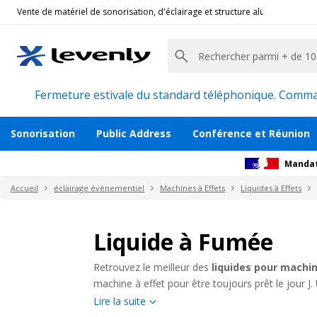
Vente de matériel de sonorisation, d'éclairage et structure alu pour l'évèn
Fermeture estivale du standard téléphonique. Command
Sonorisation
Public Address
Conférence et Réunion
Mandat
Accueil
éclairage évènementiel
Machines à Effets
Liquides à Effets
Liquide à Fumée
Retrouvez le meilleur des
liquides pour machi
machine à effet pour être toujours prêt le jour 
condition de trouver le bon liquide de recharge.
Lire la suite