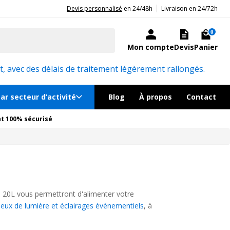
|
20ans d'expérience aux côtés des professionnels et acteurs publics.
Devis personnalisé
en 24/48h
Livraison en 24/72h
0
Mon compte
Devis
Panier
, avec des délais de traitement légèrement rallongés.
ar secteur d’activité
Blog
À propos
Contact
t 100% sécurisé
 20L vous permettront d'alimenter votre
jeux de lumière et éclairages évènementiels
, à