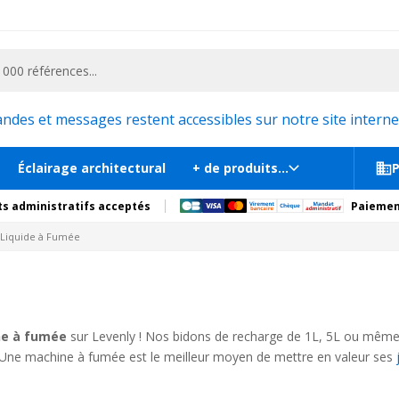
ementiel et la communication, stand exposition, scène, podium et estrade, etc. 
es et messages restent accessibles sur notre site internet
Éclairage architectural
+ de produits...
P
s administratifs acceptés
Paiemen
Liquide à Fumée
ne à fumée
sur Levenly ! Nos bidons de recharge de 1L, 5L ou même
J. Une machine à fumée est le meilleur moyen de mettre en valeur ses