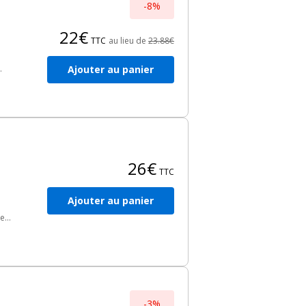
e,
-8%
22€
TTC
au lieu de
23.88€
Ajouter au panier
t
s
26€
TTC
Ajouter au panier
et
-3%