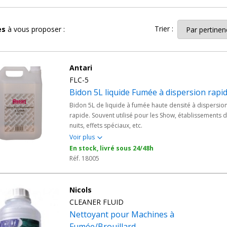
tés à tous les effets
Trier :
les
à vous proposer :
ide à fumée en fonction des effets souhaités : fumée standard,
fumée 
 fumée au sol.
Antari
une sélection complète de liquides de recharge. Ils s'adaptent à tout
FLC-5
liquide à base d'huile). Nos
liquides pour
machine à fumée
propos
Bidon 5L liquide Fumée à dispersion rapi
 Vous pouvez aussi y ajouter une dose de parfum pour liquide à fumée
Bidon 5L de liquide à fumée haute densité à dispersio
rapide. Souvent utilisé pour les Show, établissements 
evenly vous propose une vaste gamme de produits certifiés conformes 
nuits, effets spéciaux, etc.
vos utilisations.
Voir plus
En stock, livré sous 24/48h
Réf. 18005
Nicols
CLEANER FLUID
Nettoyant pour Machines à
Fumée/Brouillard