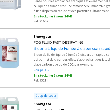
Pensé pour les ambiances scéniques et événementielle
ce liquide à fumée crée une atmosphère immersive gr
à une dispersion rapide et des particules ultrafines de 
1,5 µm. Incolore et à odeur neutre, il révèle des faisce
En stock, livré sous 24/48h
lumineux nets sans laisser de résidu, dans le respect d
Réf. 21609
normes de sécurité européennes. Un fumigène propre
performant pour les espaces clos.
Showgear
FOG FLUID FAST DISSIPATING
Bidon 5L liquide Fumée à dispersion rapi
Bidon de 5L de liquide à fumée à dispersion rapide ce
qui permet de créer des effets s'approchant des jets 
glace carbonique ou de CO2 par exemple.
Voir plus
En stock, livré sous 24/48h
Réf. 15211
Coup de coeur
Showgear
LOW SMOKE FLUID