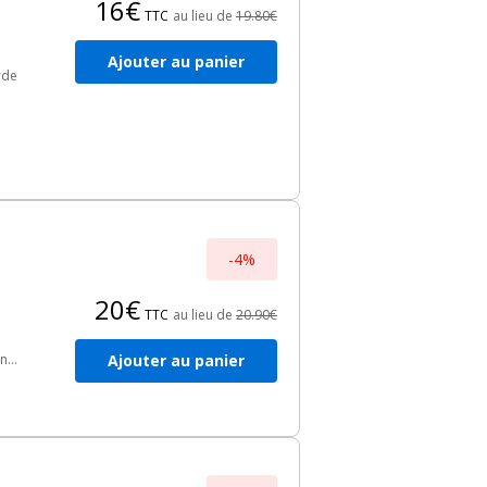
16€
TTC
au lieu de
19.80€
Ajouter au panier
rde
-4%
20€
TTC
au lieu de
20.90€
Ajouter au panier
une
ste
 et
t
lé,
ée