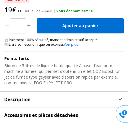
19€
TTC
au lieu de
20.40€
|
Vous économisez 1€
Ajouter au panier
Paiement 100% sécurisé, mandat administratif accepté
Livraison économique ou express
Voir plus
Points forts
Bidon de 5 litres de liquide haute qualité à base d'eau pour
machine à fumée, qui permet d'obtenir un effet CO2 Boost. Un
jet de fumée type geyser avec dispersion rapide par exemple,
comme avec la FOG FURY JETT PRO.
Description
Description
de Liquide à Fumée, FOG JUICE CO2 5L ADJ
Accessoires et pièces détachées
Liquide haute qualité à base d'eau pour machine à fumée, qui
Accessoires et pièces détachées
pour Liquide à Fumée,