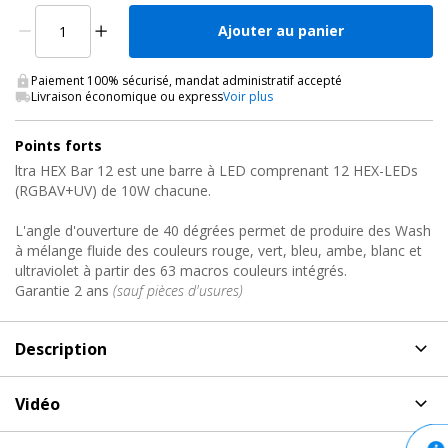
Ajouter au panier
Paiement 100% sécurisé, mandat administratif accepté
Livraison économique ou express
Voir plus
Points forts
ltra HEX Bar 12 est une barre à LED comprenant 12 HEX-LEDs
(RGBAV+UV) de 10W chacune.
L'angle d'ouverture de 40 dégrées permet de produire des Wash
à mélange fluide des couleurs rouge, vert, bleu, ambe, blanc et
ultraviolet à partir des 63 macros couleurs intégrés.
Garantie 2 ans
(sauf pièces d'usures)
Description
Description
de Barre led, ULTRA HEX BAR 12 ADJ
Vidéo
L'Ultra HEX Bar 12 est une barre à LED comprenant 12 HEX-
Vidéo de présentation et démonstration du produit