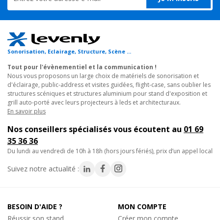
L'Ultra HEX Bar 12 est compatible avec la télécommande.
Elle peut bien sûr aussi être pilotée via DMX ou fonctionner en
mode autonome via ses programmes intégrés.
Sonorisation, Eclairage, Structure, Scène ...
Caractéristiques techniques :
Tout pour l'évènementiel et la communication !
Nous vous proposons un large choix de matériels de sonorisation et
- Barre à LEDs très puissantes pour utilisation en intérieur
d'éclairage, public-address et visites guidées, flight-case, sans oublier les
comprenant 12 LEDs Hex 6-en-1 RGBAW+UV de 10W chacune
structures scéniques et structures aluminium pour stand d'exposition et
- Mélange fluide des couleurs rouge, vert, bleu, ambre, blanc et
grill auto-porté avec leurs projecteurs à leds et architecturaux.
UV
En savoir plus
- Parfait comme Wash architectural ou utilisation sur scène
Nos conseillers spécialisés vous écoutent au
01 69
- 5 modes DMX: 6, 7, 8, 18 ou 36 canaux DMX
35 36 36
- 6 modes opérationnels : Auto Run, programmes intégrés,
du lundi au vendredi de 10h à 18h (hors jours fériés), prix d’un appel local
mode musical, gradation RGBWA + UV, couleurs statiques et
mode DMX
Suivez notre actualité :
- Système magnétique d'alignement (en attente de brevet)
- Angle d'ouverture de faisceau : 40 degrés
- Fonctionnement sans scintillement pour utilisation sur les
BESOIN D'AIDE ?
MON COMPTE
plateaux TV ou la production de films
Réussir son stand
Créer mon compte